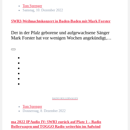
Tom Sprenger
Samstag, 10. Dezember 2022
SWR3-Weihnachtskonzert in Baden-Baden mit Mark Forster
Der in der Pfalz geborene und aufgewachsene Sänger
Mark Forster hat vor wenigen Wochen angekündigt,…
RADIO BOLLERWAGEN
Tom Sprenger
Donnerstag, 8. Dezember 2022
ma 2022 IP Audio IV: SWR3 zurück auf Platz 1 – Radio
Bollerwagen und TOGGO Radio weiterhin im Aufwind