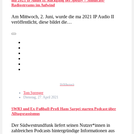
ma 2021 IP Audio II: Rückgang bei Spotify – Simulcast-
Radiostreams im Aufwind
Am Mittwoch, 2. Juni, wurde die ma 2021 IP Audio II
veröffentlicht, diese bildet die…
SWR/Bartosch
Tom Sprenger
Dienstag, 27. April 2021
SWR3 und Ex-Fußball-Profi Hans Sarpei starten Podcast über
Alltagsrassismus
Der Südwestrundfunk liefert seinen Nutzer*innen in
zahlreichen Podcasts hintergründige Informationen aus