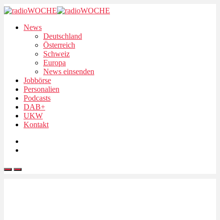
News
Deutschland
Österreich
Schweiz
Europa
News einsenden
Jobbörse
Personalien
Podcasts
DAB+
UKW
Kontakt