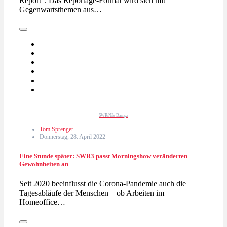
Report”. Das Reportage-Format wird sich mit
Gegenwartsthemen aus…
SWR/Nils Dampz
Tom Sprenger
Donnerstag, 28. April 2022
Eine Stunde später: SWR3 passt Morningshow veränderten
Gewohnheiten an
Seit 2020 beeinflusst die Corona-Pandemie auch die
Tagesabläufe der Menschen – ob Arbeiten im
Homeoffice…