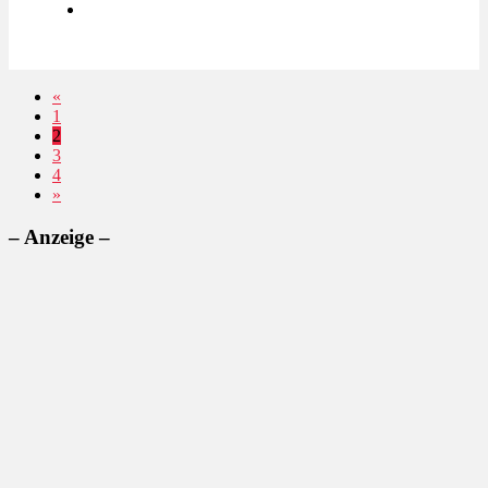
«
1
2
3
4
»
– Anzeige –