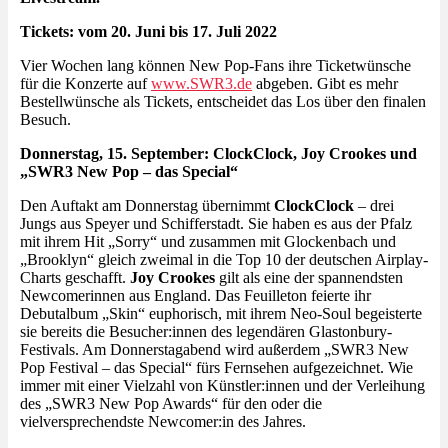
Tickets: vom 20. Juni bis 17. Juli 2022
Vier Wochen lang können New Pop-Fans ihre Ticketwünsche
für die Konzerte auf
www.SWR3.de
abgeben. Gibt es mehr
Bestellwünsche als Tickets, entscheidet das Los über den finalen
Besuch.
Donnerstag, 15. September: ClockClock, Joy Crookes und
„SWR3 New Pop – das Special“
Den Auftakt am Donnerstag übernimmt
ClockClock
– drei
Jungs aus Speyer und Schifferstadt. Sie haben es aus der Pfalz
mit ihrem Hit „Sorry“ und zusammen mit Glockenbach und
„Brooklyn“ gleich zweimal in die Top 10 der deutschen Airplay-
Charts geschafft.
Joy Crookes
gilt als eine der spannendsten
Newcomerinnen aus England. Das Feuilleton feierte ihr
Debutalbum „Skin“ euphorisch, mit ihrem Neo-Soul begeisterte
sie bereits die Besucher:innen des legendären Glastonbury-
Festivals. Am Donnerstagabend wird außerdem „SWR3 New
Pop Festival – das Special“ fürs Fernsehen aufgezeichnet. Wie
immer mit einer Vielzahl von Künstler:innen und der Verleihung
des „SWR3 New Pop Awards“ für den oder die
vielversprechendste Newcomer:in des Jahres.