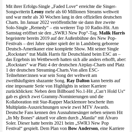
Mit ihrer Erfolgs-Single „Faded Love“ erreichte die Singer-
Songwriterin
Leony
mehr als 60 Millionen Streams weltweit
und war mehr als 30 Wochen lang in den offiziellen deutschen
Charts. Im Januar 2022 veröffentlichte sie dann ihre zweite
Solo-Single „Remedy“ – ein weiterer Top 10 Radio-Hit. Am
Samstag eröffnet sie den „SWR3 New Pop“-Tag.
Malik Harris
begeisterte bereits 2019 auf der Außenbühne des New Pop-
Festivals – drei Jahre später spielt der in Landsberg geborene
Deutsch-Amerikaner eine komplette Show. Mit seiner Single
„Rockstars“ trat Malik Harris für Deutschland beim ESC an –
das Ergebnis im Wettbewerb hatten sich alle anders erhofft, aber:
„Rockstars“ war Platz 4 der deutschen Airplay-Charts und Platz
1 der deutschen Streaming-Charts.Von allen ESC-
Teilnehmer:innen war sein Song der weltweit am
zweithäufigsten shazamte Song.
Ray Dalton
kann bereits auf
eine imposante Serie von Highlights in seiner Karriere
zurückblicken: Neben dem Billboard No.1-Hit „Can‘t Hold Us“
gab es gleich zwei Grammy-Nominierungen und die
Kollaboration mit Star-Rapper Macklemore bescherte ihm
Multiplatin-Auszeichnungen sowie zwei MTV Awards.
Deutsche Fans kennen den Ausnahmesänger neben seinem Hit
„In My Bones“ aktuell vor allem durch „Manila“ mit Álvaro
Soler. Dieser hatte bereits 2021 beim „SWR3 New Pop
Festival“ gespielt. Dem Plan von
Bow Anderson
, eine Karriere