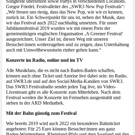
Songtexte übersetzen sowie Partys in verschiedenen Locations.
Gregor Friedel, Festivalleiter des „SWR3 New Pop Festivals“:
„Wir freuen uns riesig, dass das New Pop, wie wir es kennen,
zurück ist. Ein Schwerpunkt für uns ist, neben der Musik, dass
wir das Festival auch 2022 nachhaltig umsetzen. Für unser
Jubiläumsfestival 2019 wurden wir mit einem Preis der
gemeinnützigen englischen Organisation ‚A Greener Festival‘
ausgezeichnet. Unser Ziel ist, diesen Weg mit unseren
Besucher:innen weiterzugehen und zu zeigen, dass Unterhaltung
auch mit Umweltbewusstsein einher gehen kann.“
Konzerte im Radio, online und im TV
Alle Musikfans, die es nicht nach Baden-Baden schaffen,
können auch ohne Ticket und Anreise live dabei sein: im Radio,
auf SWR3.de und auf den Social-Media-Kanälen von SWR3.
Das SWR3 Festivalradio sendet jeden Tag live, im Video-
Livestream gibt es alle Konzerte zum Miterleben. Nach dem
Festival werden die Konzerte im Fernsehen ausgestrahlt und
stehen in der ARD Mediathek.
Mit der Bahn günstig zum Festival
Wie bereits 2019 wird auch 2022 ein besonderes Bahnticket
angeboten: Für 25 Euro können Besucher:innen aus ganz
Baden-Württemberg, Rheinland-Pfalz und dem Saarland mit den