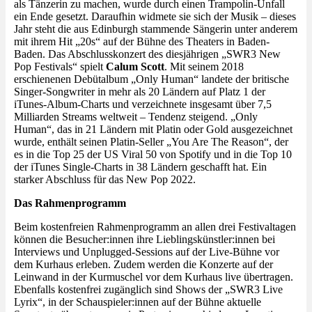
als Tänzerin zu machen, wurde durch einen Trampolin-Unfall
ein Ende gesetzt. Daraufhin widmete sie sich der Musik – dieses
Jahr steht die aus Edinburgh stammende Sängerin unter anderem
mit ihrem Hit „20s“ auf der Bühne des Theaters in Baden-
Baden. Das Abschlusskonzert des diesjährigen „SWR3 New
Pop Festivals“ spielt
Calum Scott
. Mit seinem 2018
erschienenen Debütalbum „Only Human“ landete der britische
Singer-Songwriter in mehr als 20 Ländern auf Platz 1 der
iTunes-Album-Charts und verzeichnete insgesamt über 7,5
Milliarden Streams weltweit – Tendenz steigend. „Only
Human“, das in 21 Ländern mit Platin oder Gold ausgezeichnet
wurde, enthält seinen Platin-Seller „You Are The Reason“, der
es in die Top 25 der US Viral 50 von Spotify und in die Top 10
der iTunes Single-Charts in 38 Ländern geschafft hat. Ein
starker Abschluss für das New Pop 2022.
Das Rahmenprogramm
Beim kostenfreien Rahmenprogramm an allen drei Festivaltagen
können die Besucher:innen ihre Lieblingskünstler:innen bei
Interviews und Unplugged-Sessions auf der Live-Bühne vor
dem Kurhaus erleben. Zudem werden die Konzerte auf der
Leinwand in der Kurmuschel vor dem Kurhaus live übertragen.
Ebenfalls kostenfrei zugänglich sind Shows der „SWR3 Live
Lyrix“, in der Schauspieler:innen auf der Bühne aktuelle