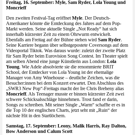
Freitag, 16. September: Myle, Sam Ryder, Lola Young und
Moncrieff
Den zweiten Festival-Tag eröffnet
Myle
. Der Deutsch-
Amerikaner könnte die Entdeckung des Jahres auf dem Pop-
Markt werden. Seine aktuelle Single „Not Ready“ hat sich
innerhalb kürzester Zeit zu einem Ohrwurm entwickelt.
Ebenfalls am Freitag auf der Bühne stehen wird
Sam Ryder
.
Seine Karriere begann über selbstgepostete Coversongs auf dem
Videoportal Tiktok. Was daraus wurde: zuletzt der zweite Platz
für Sam Ryder beim Eurovision Song Contest. Im Theater spielt
am selben Abend eine junge Künstlerin aus London:
Lola
Young
. Wie Adele absolvierte sie die renommierte BRIT
School, der Entdecker von Lola Young ist der ehemalige
Manager von Amy Winehouse – deutliche Zeichen, was die
Besucher:innen bei dem Konzert erwartet. Den Abschluss des
„SWR3 New Pop“-Freitags macht der Ire Chris Breheny alias
Moncrieff
. Als Teenager musste er binnen kürzester Zeit zwei
schwere Schicksalsschläge hinnehmen. Trost fand er darin,
Songs zu schreiben. Mit seiner Single „Warm“ schaffte er es in
die Top 10 der englischen Charts, jetzt seht mit „Ruin“ der
nächste Hit in den Startlöchern.
Samstag, 17. September: Leony, Malik Harris, Ray Dalton,
Bow Anderson und Calum Scott