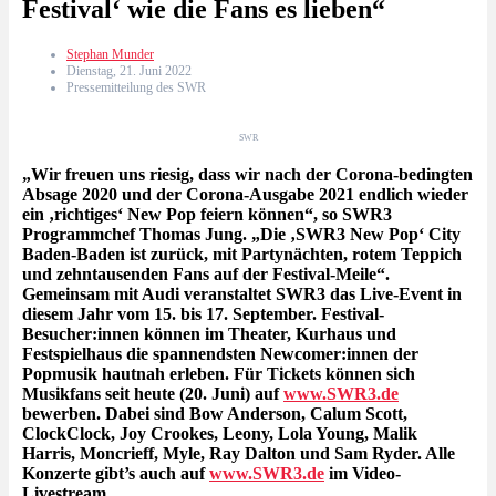
Festival‘ wie die Fans es lieben“
Stephan Munder
Dienstag, 21. Juni 2022
Pressemitteilung des SWR
SWR
„Wir freuen uns riesig, dass wir nach der Corona-bedingten
Absage 2020 und der Corona-Ausgabe 2021 endlich wieder
ein ‚richtiges‘ New Pop feiern können“, so SWR3
Programmchef Thomas Jung. „Die ‚SWR3 New Pop‘ City
Baden-Baden ist zurück, mit Partynächten, rotem Teppich
und zehntausenden Fans auf der Festival-Meile“.
Gemeinsam mit Audi veranstaltet SWR3 das Live-Event in
diesem Jahr vom 15. bis 17. September. Festival-
Besucher:innen können im Theater, Kurhaus und
Festspielhaus die spannendsten Newcomer:innen der
Popmusik hautnah erleben. Für Tickets können sich
Musikfans seit heute (20. Juni) auf
www.SWR3.de
bewerben. Dabei sind Bow Anderson, Calum Scott,
ClockClock, Joy Crookes, Leony, Lola Young, Malik
Harris, Moncrieff, Myle, Ray Dalton und Sam Ryder.
Alle
Konzerte gibt’s auch auf
www.SWR3.de
im Video-
Livestream.