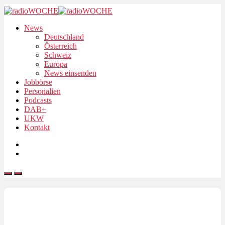
News
Deutschland
Österreich
Schweiz
Europa
News einsenden
Jobbörse
Personalien
Podcasts
DAB+
UKW
Kontakt