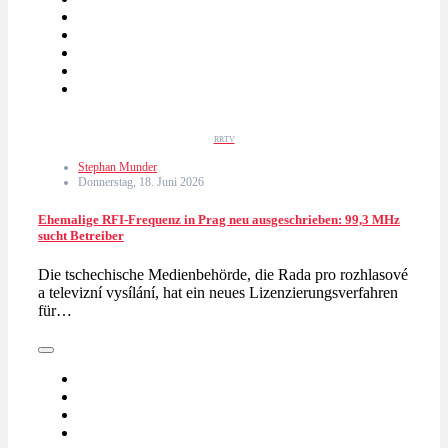
RRTV
Stephan Munder
Donnerstag, 18. Juni 2026
Ehemalige RFI-Frequenz in Prag neu ausgeschrieben: 99,3 MHz
sucht Betreiber
Die tschechische Medienbehörde, die Rada pro rozhlasové
a televizní vysílání, hat ein neues Lizenzierungsverfahren
für…