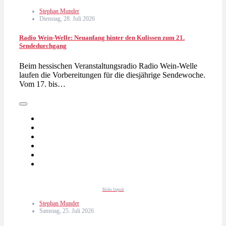
Stephan Munder
Dienstag, 28. Juli 2026
Radio Wein-Welle: Neuanfang hinter den Kulissen zum 21.
Sendedurchgang
Beim hessischen Veranstaltungsradio Radio Wein-Welle
laufen die Vorbereitungen für die diesjährige Sendewoche.
Vom 17. bis…
Rádio Impuls
Stephan Munder
Samstag, 25. Juli 2026