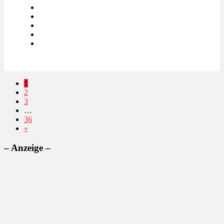
1
2
3
…
36
»
– Anzeige –