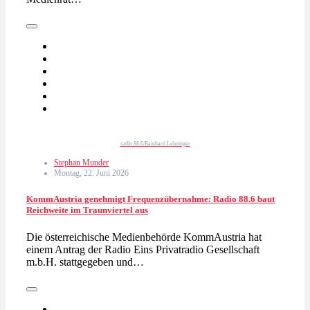
radio 88.6/Rainhard Lehninger
Stephan Munder
Montag, 22. Juni 2026
KommAustria genehmigt Frequenzübernahme: Radio 88.6 baut
Reichweite im Traunviertel aus
Die österreichische Medienbehörde KommAustria hat
einem Antrag der Radio Eins Privatradio Gesellschaft
m.b.H. stattgegeben und…