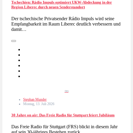
Tschechien: Rádio Impuls optimiert UKW-Abdeckung in der
Region Liberec durch neuen Senderstandort
Der tschechische Privatsender Rádio Impuls wird seine
Empfangbarkeit im Raum Liberec deutlich verbessern und
damit…
FRS
Stephan Munder
Montag, 13. Juli 2026
30 Jahre on air: Das Freie Radio für Stuttgart feiert Jubiläum
Das Freie Radio für Stuttgart (FRS) blickt in diesem Jahr
auf sein 30-jähriges Bestehen zurück.…