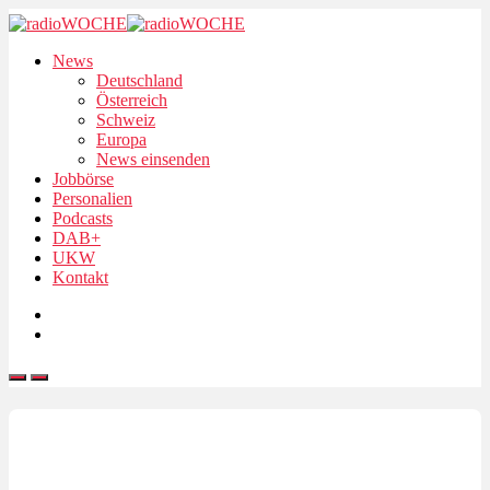
News
Deutschland
Österreich
Schweiz
Europa
News einsenden
Jobbörse
Personalien
Podcasts
DAB+
UKW
Kontakt