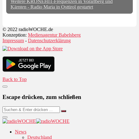
Weitere KRONEHIT-Frequenzen in Vorarlberg und
Kärnten - Radio Maria in Osttirol gestartet
© 2022 radioWOCHE.de
Konzeption:
Medienagentur Babelsberg
Impressum
-
Datenschutzerklärung
Back to Top
Escape drücken, zum schließen
News
Deutschland