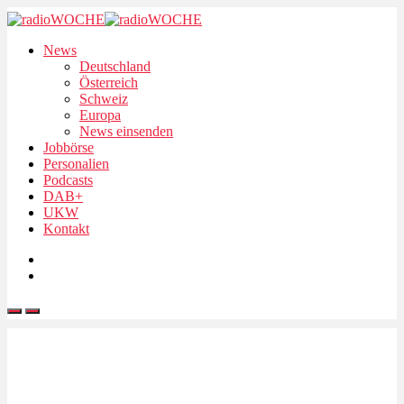
News
Deutschland
Österreich
Schweiz
Europa
News einsenden
Jobbörse
Personalien
Podcasts
DAB+
UKW
Kontakt