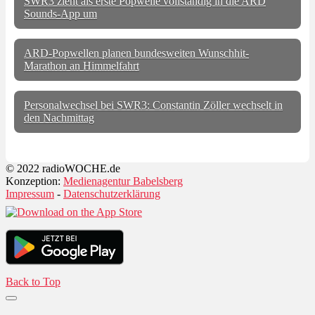
SWR3 zieht als erste Popwelle vollständig in die ARD
Sounds-App um
ARD-Popwellen planen bundesweiten Wunschhit-
Marathon an Himmelfahrt
Personalwechsel bei SWR3: Constantin Zöller wechselt in
den Nachmittag
© 2022 radioWOCHE.de
Konzeption:
Medienagentur Babelsberg
Impressum
-
Datenschutzerklärung
Back to Top