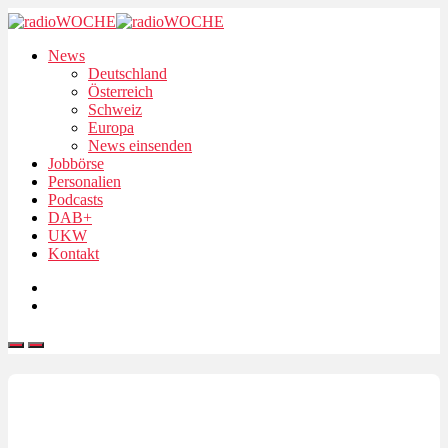
News
Deutschland
Österreich
Schweiz
Europa
News einsenden
Jobbörse
Personalien
Podcasts
DAB+
UKW
Kontakt