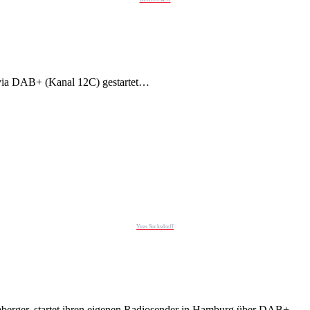
t via DAB+ (Kanal 12C) gestartet…
Yves Sucksdorff
neberger, startet ihren eigenen Radiosender in Hamburg über DAB+.…