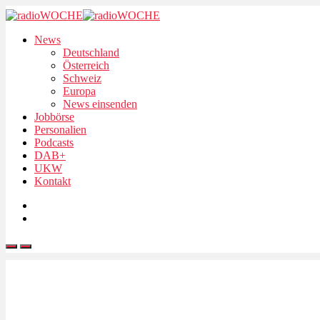
News
Deutschland
Österreich
Schweiz
Europa
News einsenden
Jobbörse
Personalien
Podcasts
DAB+
UKW
Kontakt