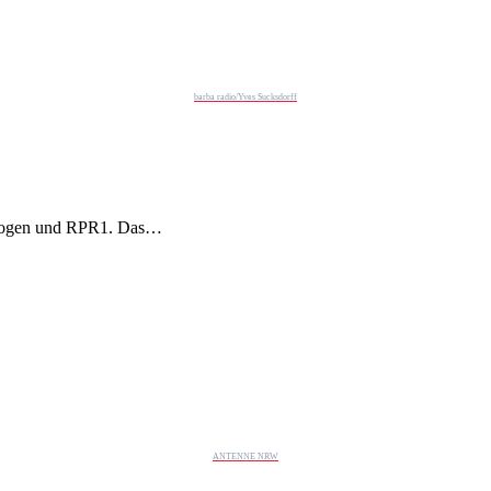
barba radio/Yves Sucksdorff
enbogen und RPR1. Das…
ANTENNE NRW