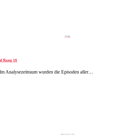
agma
uf Rang 16
. Im Analysezeitraum wurden die Episoden aller…
REGIOCAST