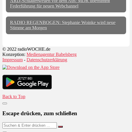
ARD-Schlagerwellen vor dem Aus: MDR übernimmt
Federführung für neuen Webchannel
RADIO REGENBOGEN: Stephanie Woinke wird neue
Stimme am Morgen
© 2022 radioWOCHE.de
Konzeption:
Medienagentur Babelsberg
Impressum
-
Datenschutzerklärung
Back to Top
Escape drücken, zum schließen