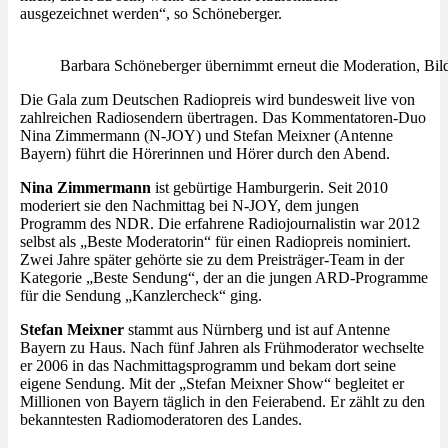
ausgezeichnet werden“, so Schöneberger.
Barbara Schöneberger übernimmt erneut die Moderation, Bild
Die Gala zum Deutschen Radiopreis wird bundesweit live von
zahlreichen Radiosendern übertragen. Das Kommentatoren-Duo
Nina Zimmermann (N-JOY) und Stefan Meixner (Antenne
Bayern) führt die Hörerinnen und Hörer durch den Abend.
Nina Zimmermann
ist gebürtige Hamburgerin. Seit 2010
moderiert sie den Nachmittag bei N-JOY, dem jungen
Programm des NDR. Die erfahrene Radiojournalistin war 2012
selbst als „Beste Moderatorin“ für einen Radiopreis nominiert.
Zwei Jahre später gehörte sie zu dem Preisträger-Team in der
Kategorie „Beste Sendung“, der an die jungen ARD-Programme
für die Sendung „Kanzlercheck“ ging.
Stefan Meixner
stammt aus Nürnberg und ist auf Antenne
Bayern zu Haus. Nach fünf Jahren als Frühmoderator wechselte
er 2006 in das Nachmittagsprogramm und bekam dort seine
eigene Sendung. Mit der „Stefan Meixner Show“ begleitet er
Millionen von Bayern täglich in den Feierabend. Er zählt zu den
bekanntesten Radiomoderatoren des Landes.