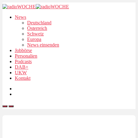
News
Deutschland
Österreich
Schweiz
Europa
News einsenden
Jobbörse
Personalien
Podcasts
DAB+
UKW
Kontakt