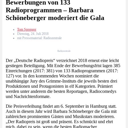
Bewerbungen von 133
Radioprogrammen – Barbara
Schöneberger moderiert die Gala
Tom Sprenger
Dienstag, 24. Juli 2018
mit Pressematerial: Radiozentrale
Radiozentrale
Der „Deutsche Radiopreis“ verzeichnet 2018 erneut eine leicht
gestiegen Beteiligung. Mit Ende der Bewerbungsfrist lagen 385
Einreichungen (2017: 381) von 133 Radioprogrammen (2017:
127) vor. In den kommenden Wochen nominiert die
unabhängige Jury des Grimme-Instituts die jeweils besten drei
Produktionen und Protagonisten in elf Kategorien. Prämiert
werden unter anderem die besten Reportagen, Radiocomedys
und Nachrichtenformate.
Die Preisverleihung findet am 6. September in Hamburg statt.
Auch in diesem Jahr wird Barbara Schöneberger die Gala mit
zahlreichen prominenten Gästen und Musikstars moderieren.
„Der Radiopreis ist groß und präsent. Es schmückt und ehrt
mich, dabei zu sein, wenn die besten Radiomacher