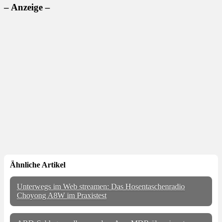
– Anzeige –
Ähnliche Artikel
Unterwegs im Web streamen: Das Hosentaschenradio
Choyong A8W im Praxistest