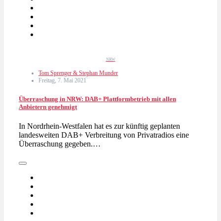
NRW
Tom Sprenger & Stephan Munder
Freitag, 7. Mai 2021
Überraschung in NRW: DAB+ Plattformbetrieb mit allen
Anbietern genehmigt
In Nordrhein-Westfalen hat es zur künftig geplanten
landesweiten DAB+ Verbreitung von Privatradios eine
Überraschung gegeben.…