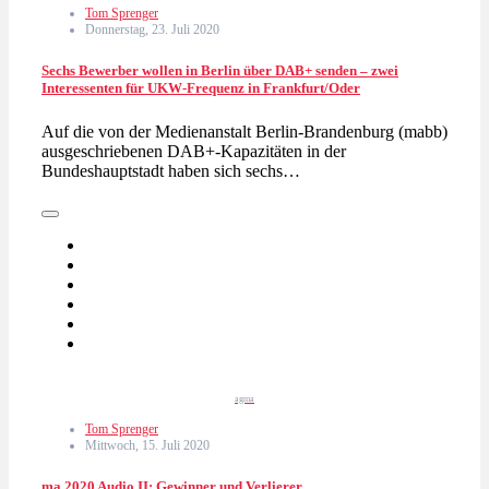
Tom Sprenger
Donnerstag, 23. Juli 2020
Sechs Bewerber wollen in Berlin über DAB+ senden – zwei
Interessenten für UKW-Frequenz in Frankfurt/Oder
Auf die von der Medienanstalt Berlin-Brandenburg (mabb)
ausgeschriebenen DAB+-Kapazitäten in der
Bundeshauptstadt haben sich sechs…
agma
Tom Sprenger
Mittwoch, 15. Juli 2020
ma 2020 Audio II: Gewinner und Verlierer