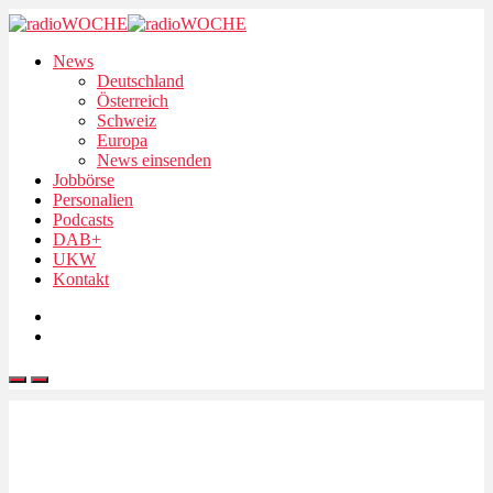
News
Deutschland
Österreich
Schweiz
Europa
News einsenden
Jobbörse
Personalien
Podcasts
DAB+
UKW
Kontakt