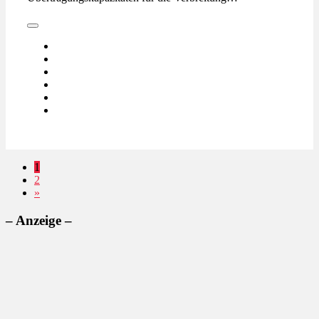
1
2
»
– Anzeige –