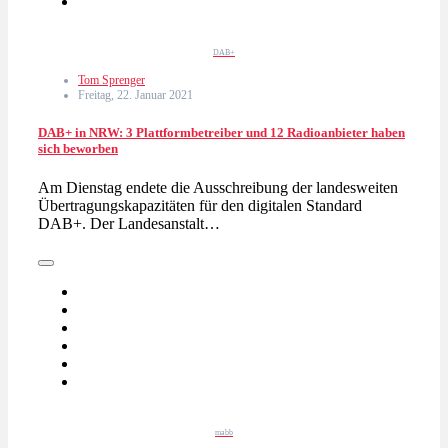
DAB+
Tom Sprenger
Freitag, 22. Januar 2021
DAB+ in NRW: 3 Plattformbetreiber und 12 Radioanbieter haben
sich beworben
Am Dienstag endete die Ausschreibung der landesweiten
Übertragungskapazitäten für den digitalen Standard
DAB+. Der Landesanstalt…
mabb