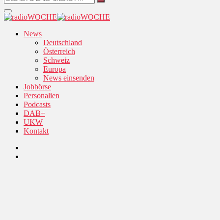
News
Deutschland
Österreich
Schweiz
Europa
News einsenden
Jobbörse
Personalien
Podcasts
DAB+
UKW
Kontakt