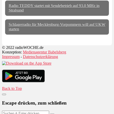
Radio TEDDY startet mit Sendebetrieb auf 93.0 MHz in
Stralsund
Schlagerradio für Mecklenburg-Vorpommern will auf UKW
starten
© 2022 radioWOCHE.de
Konzeption:
Medienagentur Babelsberg
Impressum
-
Datenschutzerklärung
Back to Top
Escape drücken, zum schließen