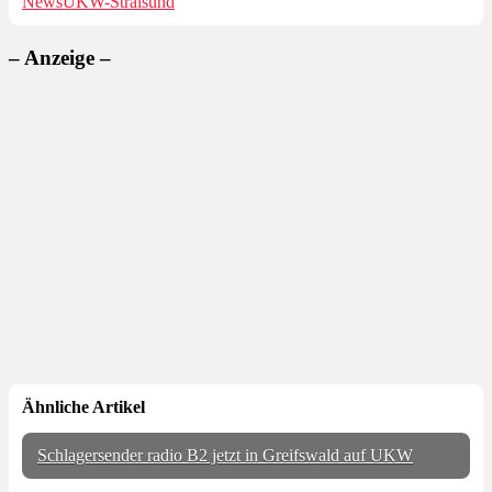
News
UKW-Stralsund
– Anzeige –
Ähnliche Artikel
Schlagersender radio B2 jetzt in Greifswald auf UKW