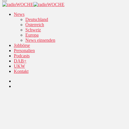
News
Deutschland
Österreich
Schweiz
Europa
News einsenden
Jobbörse
Personalien
Podcasts
DAB+
UKW
Kontakt