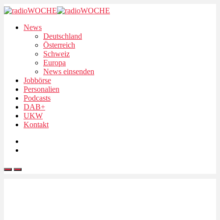
News
Deutschland
Österreich
Schweiz
Europa
News einsenden
Jobbörse
Personalien
Podcasts
DAB+
UKW
Kontakt