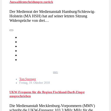
Auswahlentscheidungen zurück
Der Medienrat der Medienanstalt Hamburg/Schleswig-
Holstein (MA HSH) hat auf seiner letzten Sitzung
Widersprüche von drei…
MMV
Tom Sprenger
Freitag, 19. Oktober 2018
UKW-Frequenz für die Region Fischland-Darß-Zingst
ausgeschrieben
Die Medienanstalt Mecklenburg-Vorpommern (MMV)
schreibt die UKW-Frequenz 103,3 MHz MHz für die