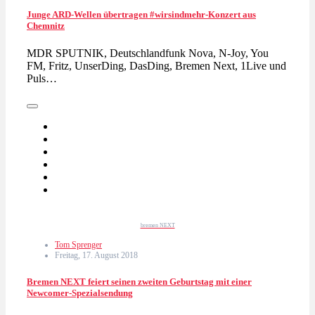
Junge ARD-Wellen übertragen #wirsindmehr-Konzert aus
Chemnitz
MDR SPUTNIK, Deutschlandfunk Nova, N-Joy, You
FM, Fritz, UnserDing, DasDing, Bremen Next, 1Live und
Puls…
bremen NEXT
Tom Sprenger
Freitag, 17. August 2018
Bremen NEXT feiert seinen zweiten Geburtstag mit einer
Newcomer-Spezialsendung