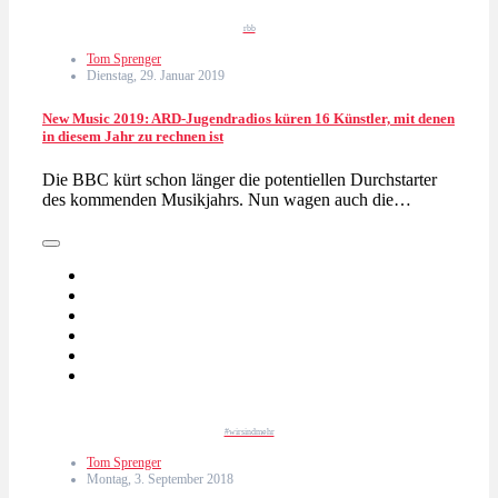
rbb
Tom Sprenger
Dienstag, 29. Januar 2019
New Music 2019: ARD-Jugendradios küren 16 Künstler, mit denen
in diesem Jahr zu rechnen ist
Die BBC kürt schon länger die potentiellen Durchstarter
des kommenden Musikjahrs. Nun wagen auch die…
#wirsindmehr
Tom Sprenger
Montag, 3. September 2018