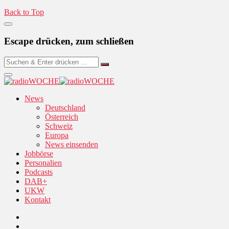
Back to Top
Escape drücken, zum schließen
News
Deutschland
Österreich
Schweiz
Europa
News einsenden
Jobbörse
Personalien
Podcasts
DAB+
UKW
Kontakt