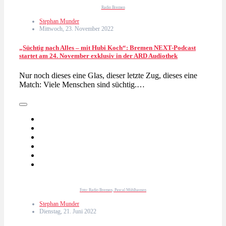
Radio Bremen
Stephan Munder
Mittwoch, 23. November 2022
„Süchtig nach Alles – mit Hubi Koch“: Bremen NEXT-Podcast
startet am 24. November exklusiv in der ARD Audiothek
Nur noch dieses eine Glas, dieser letzte Zug, dieses eine
Match: Viele Menschen sind süchtig.…
Foto: Radio Bremen, Pascal Mühlhausen
Stephan Munder
Dienstag, 21. Juni 2022