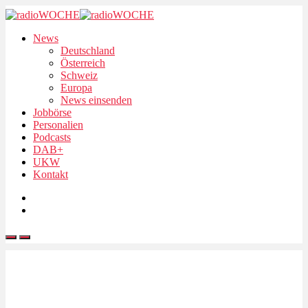
News
Deutschland
Österreich
Schweiz
Europa
News einsenden
Jobbörse
Personalien
Podcasts
DAB+
UKW
Kontakt