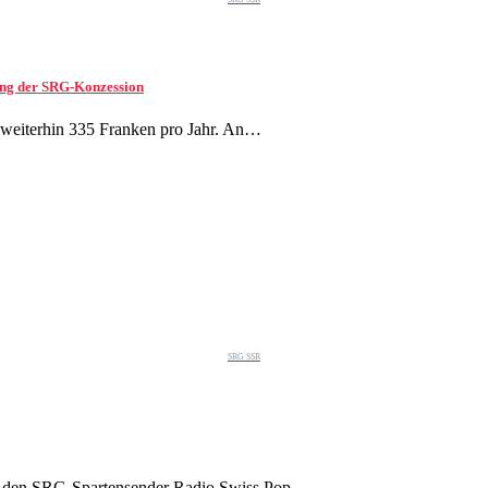
ung der SRG-Konzession
t weiterhin 335 Franken pro Jahr. An…
SRG SSR
SA den SRG-Spartensender Radio Swiss Pop…