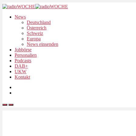
News
Deutschland
Österreich
Schweiz
Europa
News einsenden
Jobbörse
Personalien
Podcasts
DAB+
UKW
Kontakt