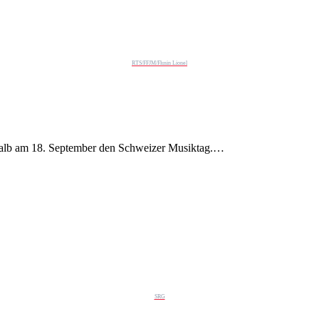
RTS/FFJM/Flusin Lionel
shalb am 18. September den Schweizer Musiktag.…
SRG