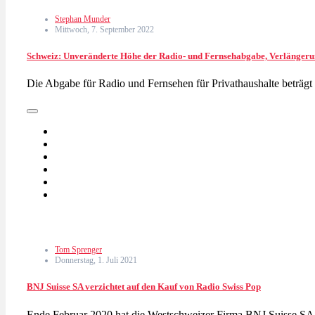
Stephan Munder
Mittwoch, 7. September 2022
Schweiz: Unveränderte Höhe der Radio- und Fernsehabgabe, Verlänger
Die Abgabe für Radio und Fernsehen für Privathaushalte beträg
Tom Sprenger
Donnerstag, 1. Juli 2021
BNJ Suisse SA verzichtet auf den Kauf von Radio Swiss Pop
Ende Februar 2020 hat die Westschweizer Firma BNJ Suisse 