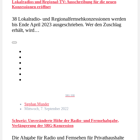
Lokalradios und Regional-TV: Ausschreibung für die neuen
Konzessionen eröffnet
38 Lokalradio- und Regionalfernsehkonzessionen werden
bis Ende April 2023 ausgeschrieben. Wer den Zuschlag
erhält, wird…
SRG SSR
Stephan Munder
Mittwoch, 7. September 2022
Schweiz: Unveränderte Höhe der Radio- und Fernsehabgabe,
Verlängerung der SRG-Konzession
Die Abgabe für Radio und Fernsehen für Privathaushalte