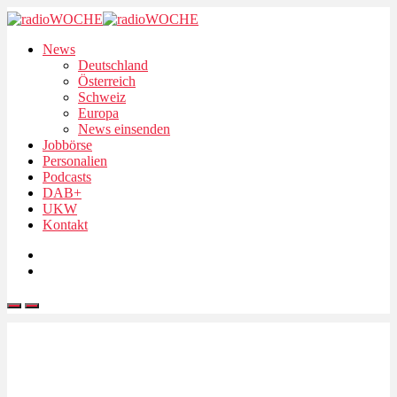
News
Deutschland
Österreich
Schweiz
Europa
News einsenden
Jobbörse
Personalien
Podcasts
DAB+
UKW
Kontakt