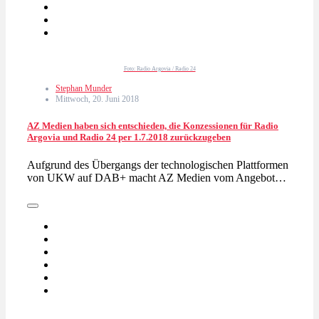
Foto: Radio Argovia / Radio 24
Stephan Munder
Mittwoch, 20. Juni 2018
AZ Medien haben sich entschieden, die Konzessionen für Radio
Argovia und Radio 24 per 1.7.2018 zurückzugeben
Aufgrund des Übergangs der technologischen Plattformen
von UKW auf DAB+ macht AZ Medien vom Angebot…