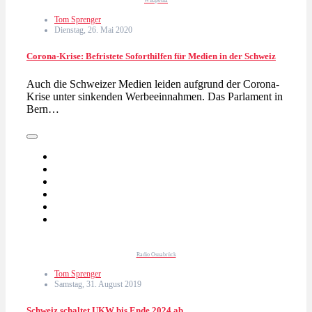
Wikipedia
Tom Sprenger
Dienstag, 26. Mai 2020
Corona-Krise: Befristete Soforthilfen für Medien in der Schweiz
Auch die Schweizer Medien leiden aufgrund der Corona-
Krise unter sinkenden Werbeeinnahmen. Das Parlament in
Bern…
Radio Osnabrück
Tom Sprenger
Samstag, 31. August 2019
Schweiz schaltet UKW bis Ende 2024 ab