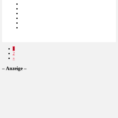
1
2
»
– Anzeige –