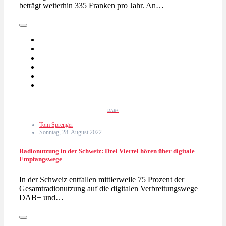
beträgt weiterhin 335 Franken pro Jahr. An…
DAB+
Tom Sprenger
Sonntag, 28. August 2022
Radionutzung in der Schweiz: Drei Viertel hören über digitale
Empfangswege
In der Schweiz entfallen mittlerweile 75 Prozent der
Gesamtradionutzung auf die digitalen Verbreitungswege
DAB+ und…