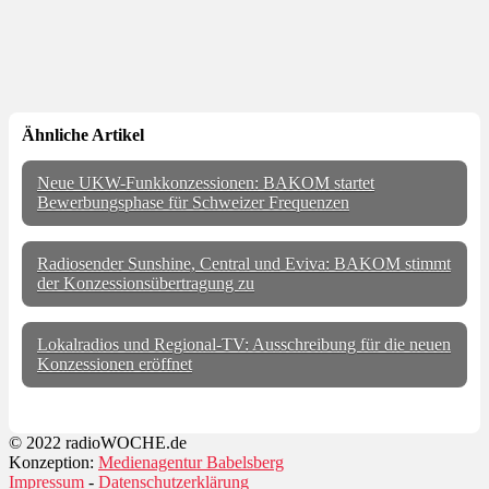
Ähnliche Artikel
Neue UKW-Funkkonzessionen: BAKOM startet
Bewerbungsphase für Schweizer Frequenzen
Radiosender Sunshine, Central und Eviva: BAKOM stimmt
der Konzessionsübertragung zu
Lokalradios und Regional-TV: Ausschreibung für die neuen
Konzessionen eröffnet
© 2022 radioWOCHE.de
Konzeption:
Medienagentur Babelsberg
Impressum
-
Datenschutzerklärung