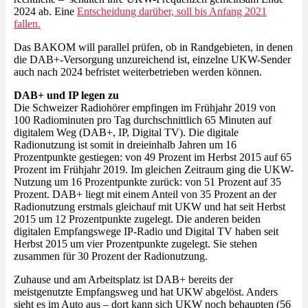
2024 ab. Eine
Entscheidung darüber, soll bis Anfang 2021
fallen.
Das BAKOM will parallel prüfen, ob in Randgebieten, in denen
die DAB+-Versorgung unzureichend ist, einzelne UKW-Sender
auch nach 2024 befristet weiterbetrieben werden können.
DAB+ und IP legen zu
Die Schweizer Radiohörer empfingen im Frühjahr 2019 von
100 Radiominuten pro Tag durchschnittlich 65 Minuten auf
digitalem Weg (DAB+, IP, Digital TV). Die digitale
Radionutzung ist somit in dreieinhalb Jahren um 16
Prozentpunkte gestiegen: von 49 Prozent im Herbst 2015 auf 65
Prozent im Frühjahr 2019. Im gleichen Zeitraum ging die UKW-
Nutzung um 16 Prozentpunkte zurück: von 51 Prozent auf 35
Prozent. DAB+ liegt mit einem Anteil von 35 Prozent an der
Radionutzung erstmals gleichauf mit UKW und hat seit Herbst
2015 um 12 Prozentpunkte zugelegt. Die anderen beiden
digitalen Empfangswege IP-Radio und Digital TV haben seit
Herbst 2015 um vier Prozentpunkte zugelegt. Sie stehen
zusammen für 30 Prozent der Radionutzung.
Zuhause und am Arbeitsplatz ist DAB+ bereits der
meistgenutzte Empfangsweg und hat UKW abgelöst. Anders
sieht es im Auto aus – dort kann sich UKW noch behaupten (56