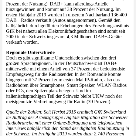
Prozent der Nutzung), DAB+ kann allerdings Anteile
hinzugewinnen und kommt auf 38 Prozent der Nutzung. Im
ersten Halbjahr 2019 wurden in unserem Nachbarland 136.400
DAB+-Radios verkauft (Autos ausgenommen). Gemäß den
halbjährlich durchgeführten Erhebungen des Forschungsinstituts
GfK bei nahezu allen Elektronikfachgeschäften sind somit seit
2000 in der Schweiz insgesamt 4,3 Millionen DAB+-Geräte
verkauft worden.
Regionale Unterschiede
Doch es gibt signifikante Unterschiede zwischen den drei
großen Sprachregionen. In der Deutschschweiz ist DAB+
mittlerweile mit einem Anteil von 37 Prozent der bedeutendste
Empfangsweg für die Radiosender. In der Romandie konnte
hingegen mit 37 Prozent zum ersten Mal IP-Radio, also das
Radiohören über Smartphones, Smart Speaker, WLAN-Radios
oder PCs, den Spitzenplatz belegen. Und im
italienischsprachigen Teil der Schweiz bleibt UKW noch der
meistgenutzte Verbreitungsweg für Radio (39 Prozent).
Quelle der Zahlen: Seit Herbst 2015 ermittelt GfK Switzerland
im Auftrag der Arbeitsgruppe Digitale Migration der Schweizer
Radiobranche mit einer Online-Befragung und telefonischen
Interviews halbjährlich den Stand der digitalen Radionutzung in
der Schweiz: Im Frühjahr 2019 wurden dazu 2.740 Personen