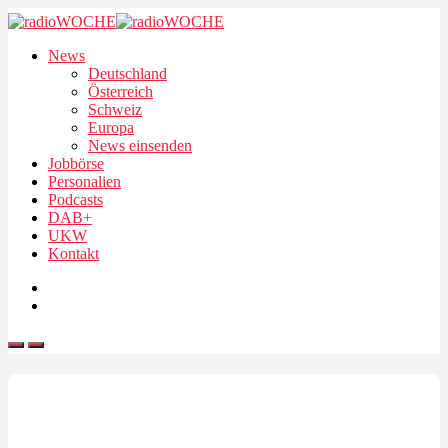
News
Deutschland
Österreich
Schweiz
Europa
News einsenden
Jobbörse
Personalien
Podcasts
DAB+
UKW
Kontakt