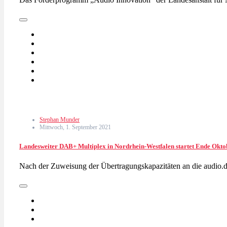
Stephan Munder
Mittwoch, 1. September 2021
Landesweiter DAB+ Multiplex in Nordrhein-Westfalen startet Ende Oktob
Nach der Zuweisung der Übertragungskapazitäten an die audi