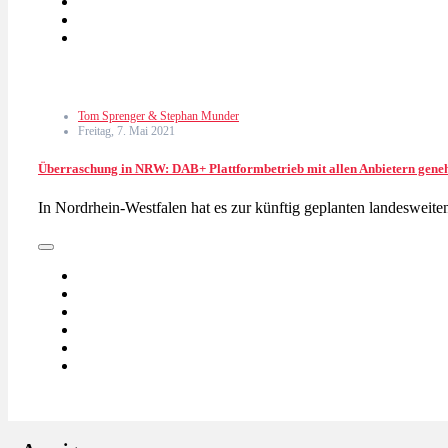
Tom Sprenger & Stephan Munder
Freitag, 7. Mai 2021
Überraschung in NRW: DAB+ Plattformbetrieb mit allen Anbietern gene
In Nordrhein-Westfalen hat es zur künftig geplanten landeswei