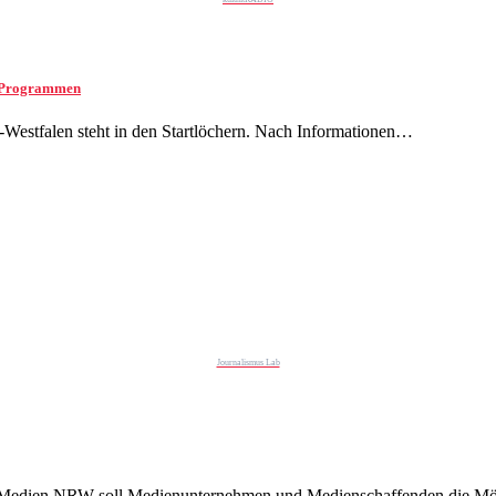
n Programmen
-Westfalen steht in den Startlöchern. Nach Informationen…
Journalismus Lab
r Medien NRW soll Medienunternehmen und Medienschaffenden die M