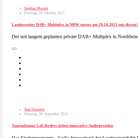
Stephan Munder
Dienstag, 19. Oktober 2021
Landesweiter DAB+ Multiplex in NRW startet am 29.10.2021 mit diese
Der seit langem geplanten private DAB+ Multiplex in Nordrhein
Tom Sprenger
Dienstag, 28. September 2021
Journalismus Lab fördert sieben innovative Audioprojekte
Das Förderprogramm „Audio Innovation“ der Landesanstalt fü