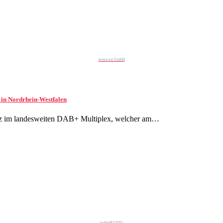
teutocast GmbH
 in Nordrhein-Westfalen
latz im landesweiten DAB+ Multiplex, welcher am…
kulthitRADIO