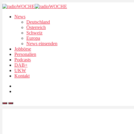
News
Deutschland
Österreich
Schweiz
Europa
News einsenden
Jobbörse
Personalien
Podcasts
DAB+
UKW
Kontakt