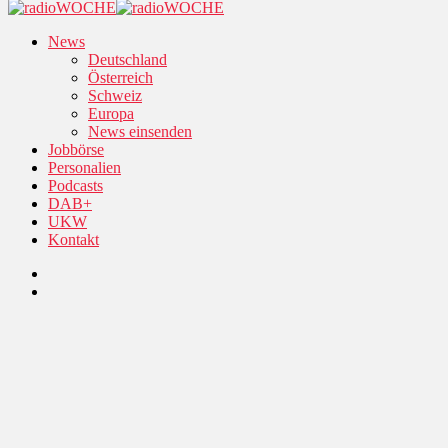
News
Deutschland
Österreich
Schweiz
Europa
News einsenden
Jobbörse
Personalien
Podcasts
DAB+
UKW
Kontakt