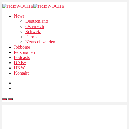
News
Deutschland
Österreich
Schweiz
Europa
News einsenden
Jobbörse
Personalien
Podcasts
DAB+
UKW
Kontakt