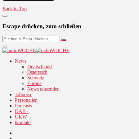
Back to Top
Escape drücken, zum schließen
News
Deutschland
Österreich
Schweiz
Europa
News einsenden
Jobbörse
Personalien
Podcasts
DAB+
UKW
Kontakt