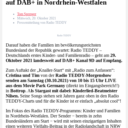
auf DAB+ in Nordrhein-Westfalen
Tom Sprenger
Mittwoch, 20. Oktober 2021
Pressemitteilung von Radio TEDDY
Radio TEDDY
Darauf haben die Familien im bevölkerungsreichsten
Bundesland der Republik gewartet: Radio TEDDY –
Deutschlands erstes Kinder- und Familienradio – geht am
29.
Oktober 2021 landesweit auf DAB+ Kanal 9D auf Empfang.
Zum Auftakt der „Knaller-Start“ mit „Radio zum Anfassen“:
Cristina und Tim
von der
Radio TEDDY-Morgenshow
senden am Samstag (30.10.2021) von 10 bis 15 Uhr LIVE
aus dem Movie Park Germany
(direkt im Eingangsbereich!!)
in
Bottrop
. A
ls Stargast mit dabei: Kinderlied-Beatmeister
Nilsen.
Seine Songs stehen seit Jahren ganz oben in den Radio
TEDDY-Charts und für die Kinder ist er einfach „absolut cool“!
Im Fokus des Radio TEDDY-Programms: Kinder und Familien
in Nordrhein-Westfalen. Der Sender − bereits in zehn
Bundesländern am Start − wird mit seinen einzigartigen Inhalten
einen weiteren Vielfalts-Beitrag in der Radiolandschaft in NRW