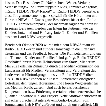
leisten. Das Besondere: Ob Nachrichten, Wetter, Verkehr,
Veranstaltungs- und Freizeittipps für Kids, Familien-Angebote,
„Radio TEDDY NRW-Report“ … Radio TEDDY bereitet u. a.
diese Programmelemente ganz speziell für die Hörerinnen und
Hörer in NRW auf. Etwas ganz Besonderes bietet der „Radio
TEDDY Familienkompass“, der mehrmals täglich zu hören ist:
In seinen Beiträgen werden den Eltern Institutionen wie der
Kinderschutzbund und Hilfsangebote für Kinder und Familien
aus dem Land NRW vorgestellt.
Bereits seit Oktober 2020 wurde mit einem NRW-Stream via
Radio TEDDY-App und auf der Homepage in die Offensive
gegangen und das Feedback bewies: Die Kompetenzen rund um
die Themen ‚Kinder und Familien‘ sind gefragt. Radio TEDDY-
Geschäftsführerin Katrin Helmschrott zum Start: „Mit der im
Mai 2021 erteilten Zulassung durch die Medienkommission der
Landesanstalt für Medien ,Veranstaltung und Verbreitung des
landesweiten Hörfunkprogramms von Radio TEDDY über
DAB+ in NRW‘ können wir unsere Pionierarbeit erfolgreich
fortsetzen, den jungen Hörerinnen und Hörern Wegbereiter für
das Medium Radio zu sein. Und auch bereits bestehende
Kooperationen bzw. Förderungen erfahren eine neue zusätzliche
Qualität. So wurde u. a. das Projekt ,Neue Audio-Nachrichten in
einfacher Sprache mit interaktivem Audio-Lexikon‘ vom
Journalismus Lab NRW gefördert und durch uns realisiert. Mit