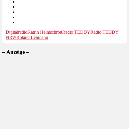
Digitalradio
Katrin Helmschrott
Radio TEDDY
Radio TEDDY
NRW
Roland Lehmann
– Anzeige –