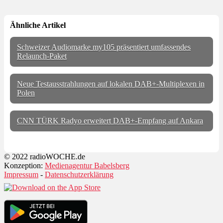
Ähnliche Artikel
Schweizer Audiomarke my105 präsentiert umfassendes
Relaunch-Paket
Neue Testausstrahlungen auf lokalen DAB+-Multiplexen in
Polen
CNN TÜRK Radyo erweitert DAB+-Empfang auf Ankara
© 2022 radioWOCHE.de
Konzeption:
Medienagentur Babelsberg
Impressum
-
Datenschutzerklärung