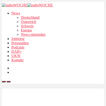
News
Deutschland
Österreich
Schweiz
Europa
News einsenden
Jobbörse
Personalien
Podcasts
DAB+
UKW
Kontakt