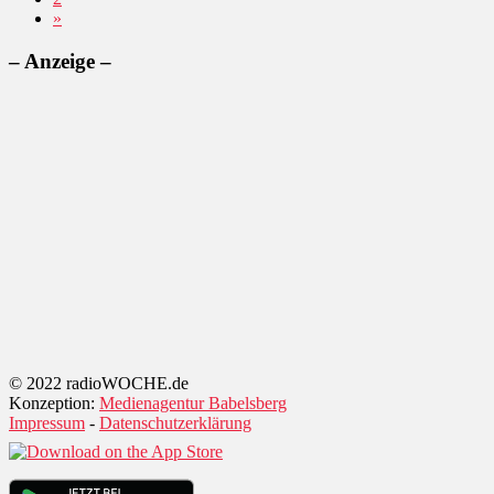
»
– Anzeige –
© 2022 radioWOCHE.de
Konzeption:
Medienagentur Babelsberg
Impressum
-
Datenschutzerklärung