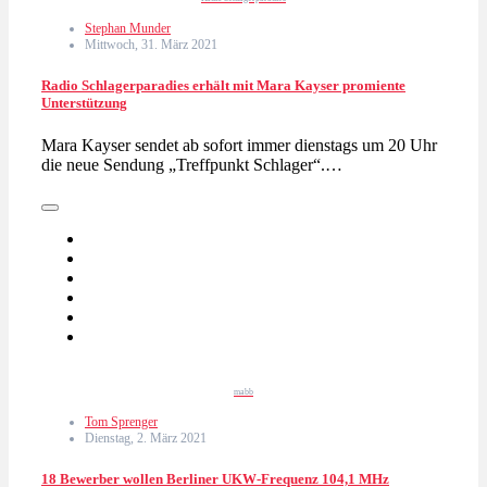
Stephan Munder
Mittwoch, 31. März 2021
Radio Schlagerparadies erhält mit Mara Kayser promiente
Unterstützung
Mara Kayser sendet ab sofort immer dienstags um 20 Uhr
die neue Sendung „Treffpunkt Schlager“.…
mabb
Tom Sprenger
Dienstag, 2. März 2021
18 Bewerber wollen Berliner UKW-Frequenz 104,1 MHz