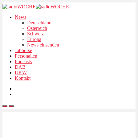
News
Deutschland
Österreich
Schweiz
Europa
News einsenden
Jobbörse
Personalien
Podcasts
DAB+
UKW
Kontakt