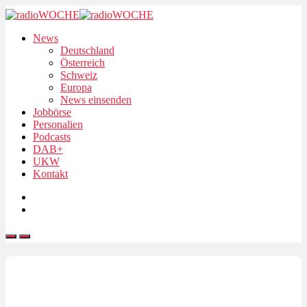
News
Deutschland
Österreich
Schweiz
Europa
News einsenden
Jobbörse
Personalien
Podcasts
DAB+
UKW
Kontakt