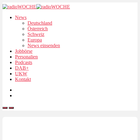
News
Deutschland
Österreich
Schweiz
Europa
News einsenden
Jobbörse
Personalien
Podcasts
DAB+
UKW
Kontakt