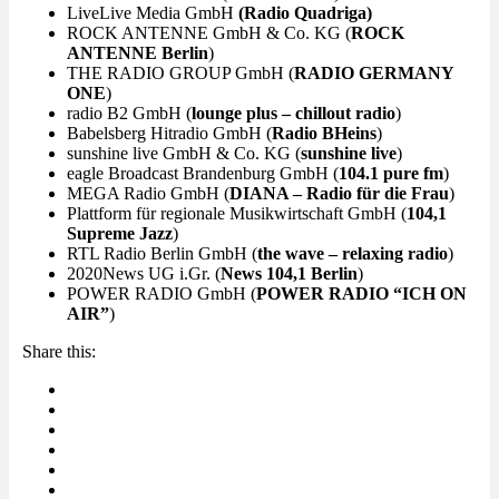
LiveLive Media GmbH
(Radio Quadriga)
ROCK ANTENNE GmbH & Co. KG (
ROCK
ANTENNE Berlin
)
THE RADIO GROUP GmbH (
RADIO GERMANY
ONE
)
radio B2 GmbH (
lounge plus – chillout radio
)
Babelsberg Hitradio GmbH (
Radio BHeins
)
sunshine live GmbH & Co. KG (
sunshine live
)
eagle Broadcast Brandenburg GmbH (
104.1 pure fm
)
MEGA Radio GmbH (
DIANA – Radio für die Frau
)
Plattform für regionale Musikwirtschaft GmbH (
104,1
Supreme Jazz
)
RTL Radio Berlin GmbH (
the wave – relaxing radio
)
2020News UG i.Gr. (
News 104,1 Berlin
)
POWER RADIO GmbH (
POWER RADIO “ICH ON
AIR”
)
Share this: