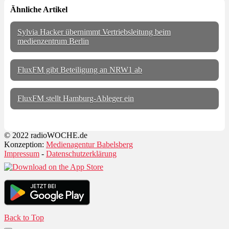
Ähnliche Artikel
Sylvia Hacker übernimmt Vertriebsleitung beim
medienzentrum Berlin
FluxFM gibt Beteiligung an NRW1 ab
FluxFM stellt Hamburg-Ableger ein
© 2022 radioWOCHE.de
Konzeption:
Medienagentur Babelsberg
Impressum
-
Datenschutzerklärung
Back to Top