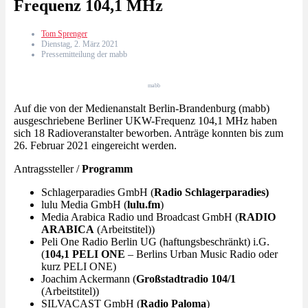
Frequenz 104,1 MHz
Tom Sprenger
Dienstag, 2. März 2021
Pressemitteilung der mabb
mabb
Auf die von der Medienanstalt Berlin-Brandenburg (mabb)
ausgeschriebene Berliner UKW-Frequenz 104,1 MHz haben
sich 18 Radioveranstalter beworben. Anträge konnten bis zum
26. Februar 2021 eingereicht werden.
Antragssteller /
Programm
Schlagerparadies GmbH (
Radio Schlagerparadies)
lulu Media GmbH (
lulu.fm
)
Media Arabica Radio und Broadcast GmbH (
RADIO
ARABICA
(Arbeitstitel))
Peli One Radio Berlin UG (haftungsbeschränkt) i.G.
(
104,1 PELI ONE
– Berlins Urban Music Radio oder
kurz PELI ONE)
Joachim Ackermann (
Großstadtradio 104/1
(Arbeitstitel))
SILVACAST GmbH (
Radio Paloma
)