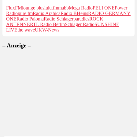
FluxFM
lounge plus
lulu.fm
mabb
Mega Radio
PELI ONE
Power
Radio
pure fm
Radio Arabica
Radio BHeins
RADIO GERMANY
ONE
Radio Paloma
Radio Schlagerparadies
ROCK
ANTENNE
RTL Radio Berlin
Schlager Radio
SUNSHINE
LIVE
the wave
UKW-News
– Anzeige –