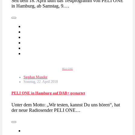
Seit dem 18. April läuft das Testprogramm von PELI ONE
in Hamburg, ab Samstag, 9.…
PELI ONE
Stephan Munder
Sonntag, 22. April 2018
PELI ONE in Hamburg auf DAB+ gestartet
Unter dem Motto: „Wir testen, kannst Du uns hören“, hat
der neue Radiosender PELI ONE…