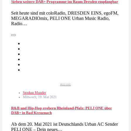
Sieben weitere DAB+ Programme im Raum Dresden empfangbar
Seit heute sind mit coloRadio, DRESDEN EINS, egoFM,
MEGARADIOmix, PELI ONE Urban Music Radio,
Radio…
PELI ONE
Stephan Munder
Mittwoch, 19. Mai 2021
R&B und Hip-Hop erobern Rheinland-Pfalz: PELI ONE über
DAB+ in Bad Kreuznach
Ab dem 20. Mai 2021 ist Deutschlands Urban AC Sender
PELI ONE – Dein neues…