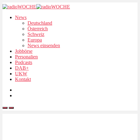
News
Deutschland
Österreich
Schweiz
Europa
News einsenden
Jobbörse
Personalien
Podcasts
DAB+
UKW
Kontakt