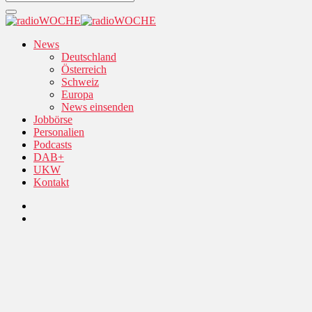
News
Deutschland
Österreich
Schweiz
Europa
News einsenden
Jobbörse
Personalien
Podcasts
DAB+
UKW
Kontakt