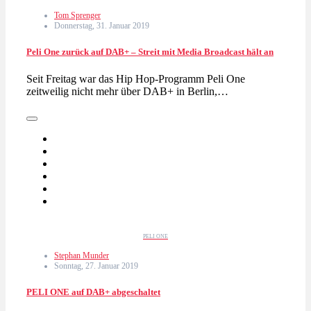
Tom Sprenger
Donnerstag, 31. Januar 2019
Peli One zurück auf DAB+ – Streit mit Media Broadcast hält an
Seit Freitag war das Hip Hop-Programm Peli One
zeitweilig nicht mehr über DAB+ in Berlin,…
PELI ONE
Stephan Munder
Sonntag, 27. Januar 2019
PELI ONE auf DAB+ abgeschaltet