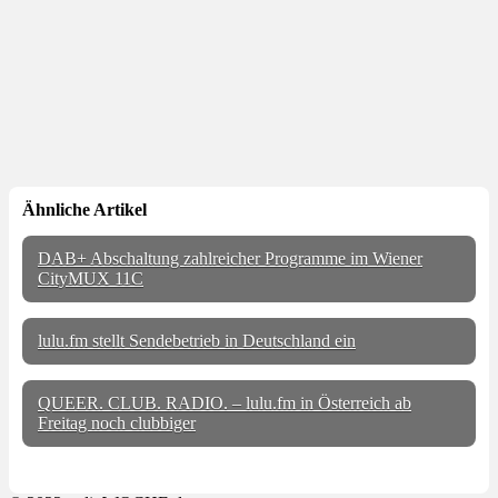
Ähnliche Artikel
DAB+ Abschaltung zahlreicher Programme im Wiener
CityMUX 11C
lulu.fm stellt Sendebetrieb in Deutschland ein
QUEER. CLUB. RADIO. – lulu.fm in Österreich ab
Freitag noch clubbiger