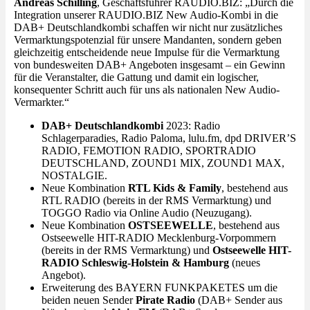
Andreas Schilling
, Geschäftsführer RAUDIO.BIZ: „Durch die
Integration unserer RAUDIO.BIZ New Audio-Kombi in die
DAB+ Deutschlandkombi schaffen wir nicht nur zusätzliches
Vermarktungspotenzial für unsere Mandanten, sondern geben
gleichzeitig entscheidende neue Impulse für die Vermarktung
von bundesweiten DAB+ Angeboten insgesamt – ein Gewinn
für die Veranstalter, die Gattung und damit ein logischer,
konsequenter Schritt auch für uns als nationalen New Audio-
Vermarkter.“
DAB+ Deutschlandkombi
2023: Radio
Schlagerparadies, Radio Paloma, lulu.fm, dpd DRIVER’S
RADIO, FEMOTION RADIO, SPORTRADIO
DEUTSCHLAND, ZOUND1 MIX, ZOUND1 MAX,
NOSTALGIE.
Neue Kombination
RTL Kids & Family
, bestehend aus
RTL RADIO (bereits in der RMS Vermarktung) und
TOGGO Radio via Online Audio (Neuzugang).
Neue Kombination
OSTSEEWELLE
, bestehend aus
Ostseewelle HIT-RADIO Mecklenburg-Vorpommern
(bereits in der RMS Vermarktung) und
Ostseewelle HIT-
RADIO Schleswig-Holstein & Hamburg
(neues
Angebot).
Erweiterung des BAYERN FUNKPAKETES um die
beiden neuen Sender
Pirate Radio
(DAB+ Sender aus