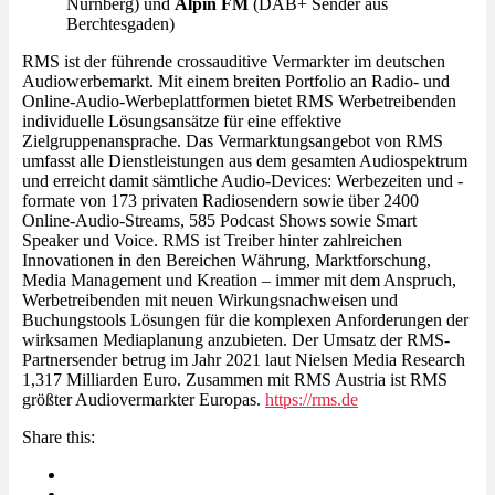
Nürnberg) und
Alpin FM
(DAB+ Sender aus
Berchtesgaden)
RMS ist der führende crossauditive Vermarkter im deutschen
Audiowerbemarkt. Mit einem breiten Portfolio an Radio- und
Online-Audio-Werbeplattformen bietet RMS Werbetreibenden
individuelle Lösungsansätze für eine effektive
Zielgruppenansprache. Das Vermarktungsangebot von RMS
umfasst alle Dienstleistungen aus dem gesamten Audiospektrum
und erreicht damit sämtliche Audio-Devices: Werbezeiten und -
formate von 173 privaten Radiosendern sowie über 2400
Online-Audio-Streams, 585 Podcast Shows sowie Smart
Speaker und Voice. RMS ist Treiber hinter zahlreichen
Innovationen in den Bereichen Währung, Marktforschung,
Media Management und Kreation – immer mit dem Anspruch,
Werbetreibenden mit neuen Wirkungsnachweisen und
Buchungstools Lösungen für die komplexen Anforderungen der
wirksamen Mediaplanung anzubieten. Der Umsatz der RMS-
Partnersender betrug im Jahr 2021 laut Nielsen Media Research
1,317 Milliarden Euro. Zusammen mit RMS Austria ist RMS
größter Audiovermarkter Europas.
https://rms.de
Share this: