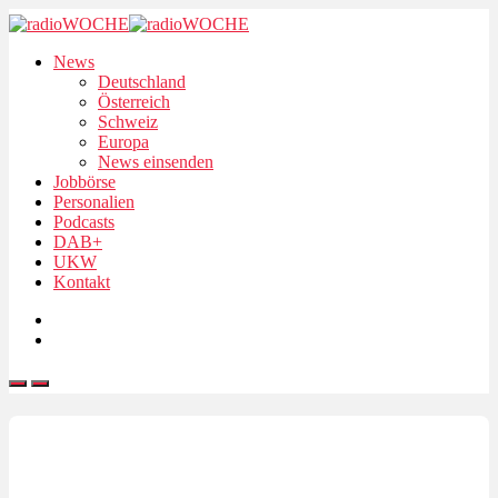
News
Deutschland
Österreich
Schweiz
Europa
News einsenden
Jobbörse
Personalien
Podcasts
DAB+
UKW
Kontakt