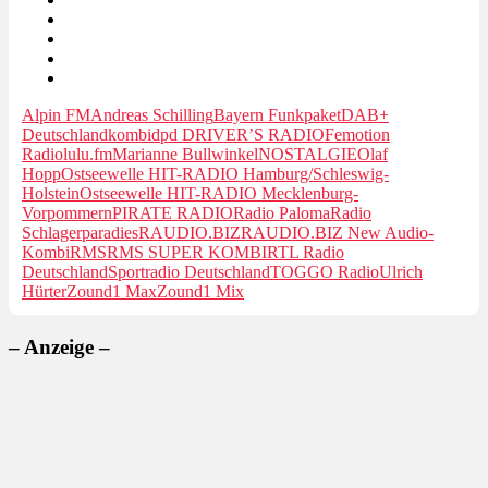
Alpin FM
Andreas Schilling
Bayern Funkpaket
DAB+
Deutschlandkombi
dpd DRIVER’S RADIO
Femotion
Radio
lulu.fm
Marianne Bullwinkel
NOSTALGIE
Olaf
Hopp
Ostseewelle HIT-RADIO Hamburg/Schleswig-
Holstein
Ostseewelle HIT-RADIO Mecklenburg-
Vorpommern
PIRATE RADIO
Radio Paloma
Radio
Schlagerparadies
RAUDIO.BIZ
RAUDIO.BIZ New Audio-
Kombi
RMS
RMS SUPER KOMBI
RTL Radio
Deutschland
Sportradio Deutschland
TOGGO Radio
Ulrich
Hürter
Zound1 Max
Zound1 Mix
– Anzeige –