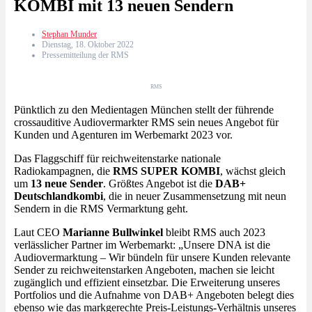
KOMBI mit 13 neuen Sendern
Stephan Munder
Dienstag, 18. Oktober 2022
Pressemitteilung der RMS
RMS
Pünktlich zu den Medientagen München stellt der führende
crossauditive Audiovermarkter RMS sein neues Angebot für
Kunden und Agenturen im Werbemarkt 2023 vor.
Das Flaggschiff für reichweitenstarke nationale
Radiokampagnen, die
RMS SUPER KOMBI
, wächst gleich
um
13 neue Sender
. Größtes Angebot ist die
DAB+
Deutschlandkombi
, die in neuer Zusammensetzung mit neun
Sendern in die RMS Vermarktung geht.
Laut CEO
Marianne Bullwinkel
bleibt RMS auch 2023
verlässlicher Partner im Werbemarkt: „Unsere DNA ist die
Audiovermarktung – Wir bündeln für unsere Kunden relevante
Sender zu reichweitenstarken Angeboten, machen sie leicht
zugänglich und effizient einsetzbar. Die Erweiterung unseres
Portfolios und die Aufnahme von DAB+ Angeboten belegt dies
ebenso wie das markgerechte Preis-Leistungs-Verhältnis unseres