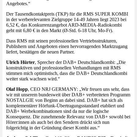
Angebotes.“
Der Tausendkontaktpreis (TKP) für die RMS SUPER KOMBI
in der werberelevanten Zielgruppe 14-49 Jahren liegt 2023 bei
6,52 €, das Konkurrenzangebot ARD-MEDIA-Radiokombi
geht mit 6,80 € in den Markt (Ø-Std. 6-18 Uhr, Mo-Fr).
Dass RMS mit seinen professionellen Vertriebsstrukturen,
Publishern und Angeboten einen hervorragenden Marktzugang
liefert, bestätigen die neuen Partner.
Ulrich Hürter
, Sprecher der DAB+ Deutschlandkombi: „Die
konstruktiven und professionellen Verhandlungen mit RMS
stimmen mich optimistisch, dass die DAB+ Deutschlandkombi
weiter stark wachsen wird.“
Olaf Hopp
, CEO NRJ GERMANY: „Wir freuen uns sehr, dass
wir mit unserem bundesweit über DAB+ verbreiteten Programm
NOSTALGIE von Beginn an dabei sind. DAB+ hat sich als
komplementärer Hörfunk-Übertragungsstandard etabliert und
DAB+ Werbekombinationen sind da nur die logische
Konsequenz. Die zunehmende Relevanz von DAB+ sowohl bei
Hörer:innen als auch bei den Sendern drückt sich nun
folgerichtig in der Gründung dieser Kombi aus.“