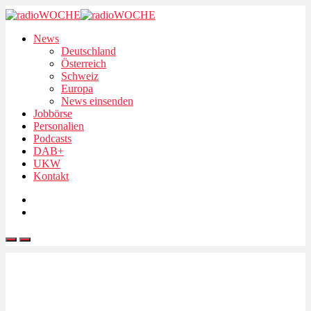
News
Deutschland
Österreich
Schweiz
Europa
News einsenden
Jobbörse
Personalien
Podcasts
DAB+
UKW
Kontakt