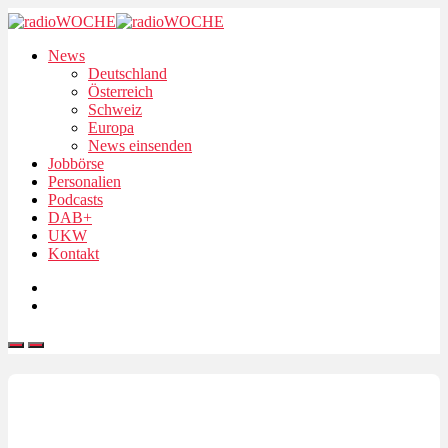
News
Deutschland
Österreich
Schweiz
Europa
News einsenden
Jobbörse
Personalien
Podcasts
DAB+
UKW
Kontakt