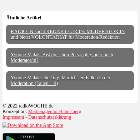
Ähnliche Artikel
RADIO IN sucht REDAKTEUR:IN/ MODERATOR:IN
und bietet VOLONTARIAT für Moderation/Redaktion
Yvonne Malak: Bist du schon Personality oder noch
Moderator/in?
Yvonne Malak: Die 16 gefährlichsten Fallen in der
Moderation (Fallen 1-8)
© 2022 radioWOCHE.de
Konzeption:
Medienagentur Babelsberg
Impressum
-
Datenschutzerklärung