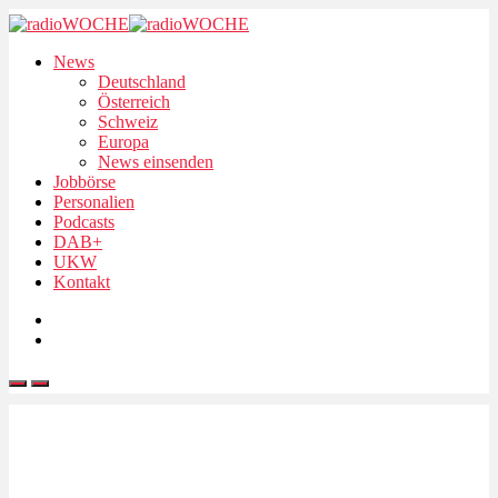
News
Deutschland
Österreich
Schweiz
Europa
News einsenden
Jobbörse
Personalien
Podcasts
DAB+
UKW
Kontakt