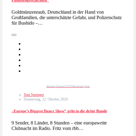
Familiengeschichten“
Goldmünzenraub, Deutschland in der Hand von
Großfamilien, die unterschätzte Gefahr, und Polizeischutz
für Bushido –…
Manuela Clemens/1LIVE/Bearbeitung Fritz
Tom Sprenger
Donnerstag, 22. Oktober 2020
„Europe’s Biggest Dance Show“ geht in die dritte Runde
9 Sender, 8 Länder, 8 Stunden – eine europaweite
Clubnacht im Radio. Fritz vom rbb…