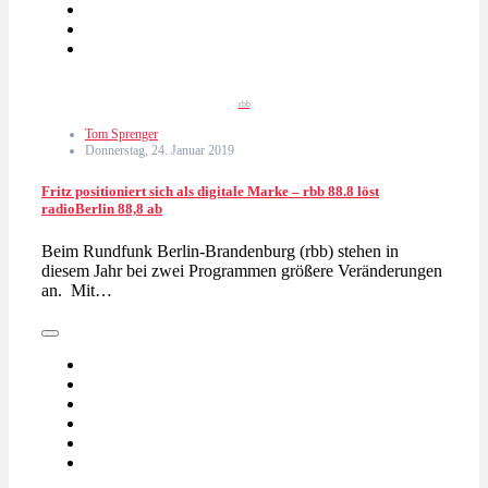
rbb
Tom Sprenger
Donnerstag, 24. Januar 2019
Fritz positioniert sich als digitale Marke – rbb 88.8 löst
radioBerlin 88,8 ab
Beim Rundfunk Berlin-Brandenburg (rbb) stehen in
diesem Jahr bei zwei Programmen größere Veränderungen
an. Mit…