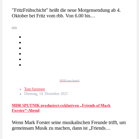
"FritzFrühschicht" heißt die neue Morgensendung ab 4.
Oktober bei Fritz vom rbb. Von 6.00 bis…
MDR/Louis Jantsch
Tom Sprenger
Dienstag, 14. Dezember 2021
MDR SPUTNIK produziert exklusiven „Friends of Mark
Forster“-Abend
Wenn Mark Forster seine musikalischen Freunde trifft, um
gemeinsam Musik zu machen, dann ist „Friends…