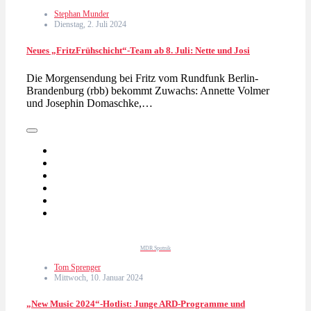
Stephan Munder
Dienstag, 2. Juli 2024
Neues „FritzFrühschicht“-Team ab 8. Juli: Nette und Josi
Die Morgensendung bei Fritz vom Rundfunk Berlin-
Brandenburg (rbb) bekommt Zuwachs: Annette Volmer
und Josephin Domaschke,…
MDR Sputnik
Tom Sprenger
Mittwoch, 10. Januar 2024
„New Music 2024“-Hotlist: Junge ARD-Programme und