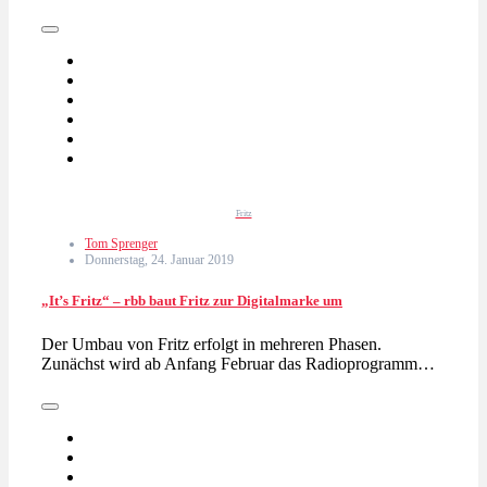
Fritz
Tom Sprenger
Donnerstag, 24. Januar 2019
„It’s Fritz“ – rbb baut Fritz zur Digitalmarke um
Der Umbau von Fritz erfolgt in mehreren Phasen.
Zunächst wird ab Anfang Februar das Radioprogramm…