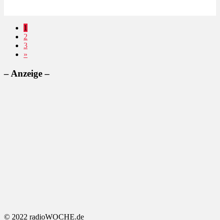
1
2
3
»
– Anzeige –
© 2022 radioWOCHE.de