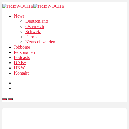
News
Deutschland
Österreich
Schweiz
Europa
News einsenden
Jobbörse
Personalien
Podcasts
DAB+
UKW
Kontakt