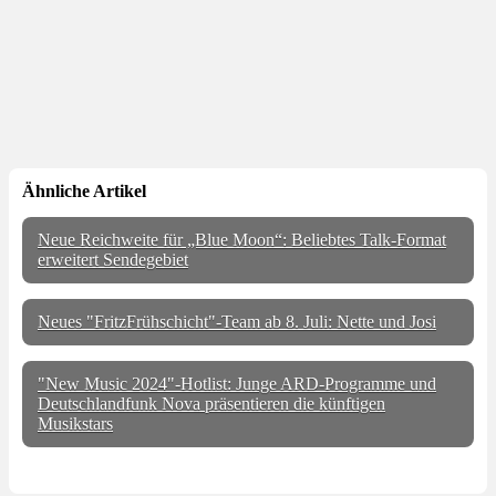
Ähnliche Artikel
Neue Reichweite für „Blue Moon“: Beliebtes Talk-Format
erweitert Sendegebiet
Neues "FritzFrühschicht"-Team ab 8. Juli: Nette und Josi
"New Music 2024"-Hotlist: Junge ARD-Programme und
Deutschlandfunk Nova präsentieren die künftigen
Musikstars