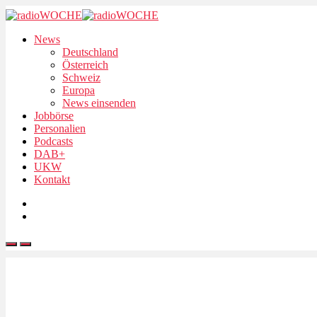
News
Deutschland
Österreich
Schweiz
Europa
News einsenden
Jobbörse
Personalien
Podcasts
DAB+
UKW
Kontakt