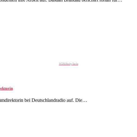
WDR/Herby Sachs
ektorin
mmdirektorin bei Deutschlandradio auf. Die…