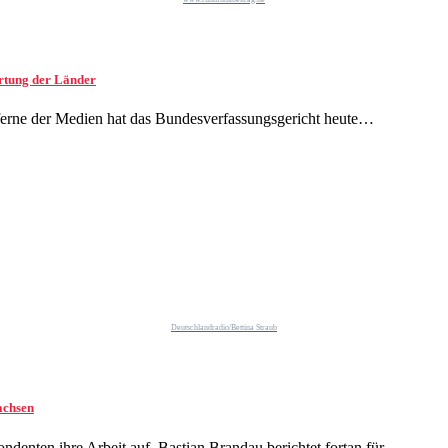
rtung der Länder
sferne der Medien hat das Bundesverfassungsgericht heute…
Deutschlandradio/Bettina Straub
achsen
enten ihre Arbeit auf. Bastian Brandau berichtet fortan für…