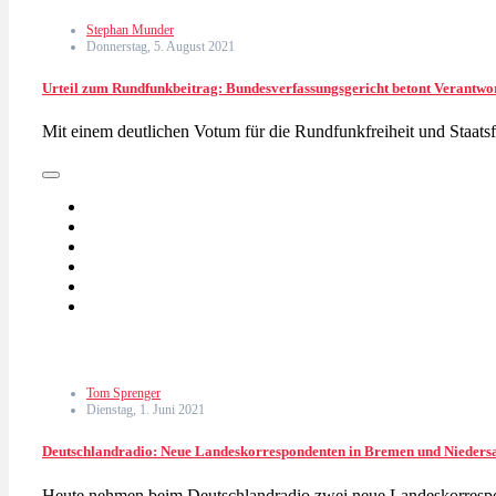
Stephan Munder
Donnerstag, 5. August 2021
Urteil zum Rundfunkbeitrag: Bundesverfassungsgericht betont Verantwo
Mit einem deutlichen Votum für die Rundfunkfreiheit und Staat
Tom Sprenger
Dienstag, 1. Juni 2021
Deutschlandradio: Neue Landeskorrespondenten in Bremen und Nieders
Heute nehmen beim Deutschlandradio zwei neue Landeskorrespond