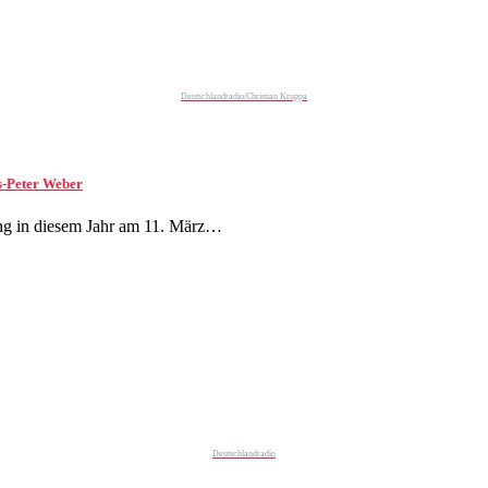
Deutschlandradio/Christian Kruppa
s-Peter Weber
ung in diesem Jahr am 11. März…
Deutschlandradio