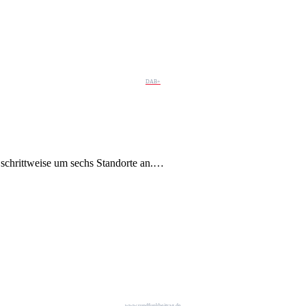
DAB+
chrittweise um sechs Standorte an.…
www.rundfunkbeitrag.de