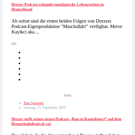
Deezer-Podcast erkundet muslimische Lebenswelten in
Deutschland
Ab sofort sind die ersten beiden Folgen von Deezers
Podcast-Eigenproduktion "Maschallah!" verfügbar. Merve
Kayikci aka…
Deezer
Tom Sprenger
Sonntag, 15. September 2019
Deezer stellt seinen neuen Podcast „Rap ist Kampfsport” auf dem
Reeperbahnfestival vor