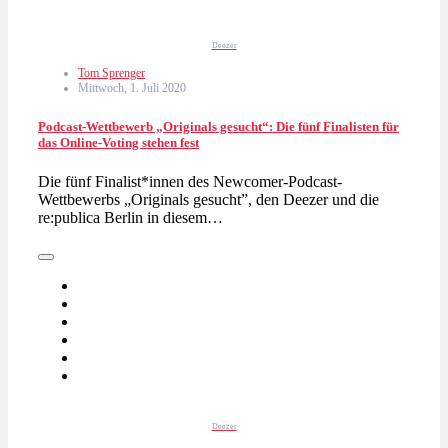
Deezer
Tom Sprenger
Mittwoch, 1. Juli 2020
Podcast-Wettbewerb „Originals gesucht“: Die fünf Finalisten für
das Online-Voting stehen fest
Die fünf Finalist*innen des Newcomer-Podcast-
Wettbewerbs „Originals gesucht”, den Deezer und die
re:publica Berlin in diesem…
Deezer