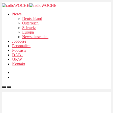
News
Deutschland
Österreich
Schweiz
Europa
News einsenden
Jobbörse
Personalien
Podcasts
DAB+
UKW
Kontakt