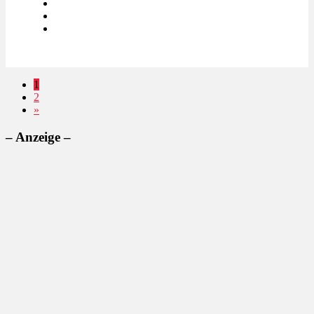
1
2
»
– Anzeige –