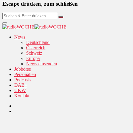
Escape drücken, zum schließen
News
Deutschland
Österreich
Schweiz
Europa
News einsenden
Jobbörse
Personalien
Podcasts
DAB+
UKW
Kontakt