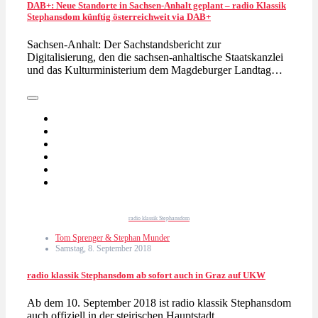
DAB+: Neue Standorte in Sachsen-Anhalt geplant – radio Klassik
Stephansdom künftig österreichweit via DAB+
Sachsen-Anhalt: Der Sachstandsbericht zur
Digitalisierung, den die sachsen-anhaltische Staatskanzlei
und das Kulturministerium dem Magdeburger Landtag…
radio klassik Stephansdom
Tom Sprenger & Stephan Munder
Samstag, 8. September 2018
radio klassik Stephansdom ab sofort auch in Graz auf UKW
Ab dem 10. September 2018 ist radio klassik Stephansdom
auch offiziell in der steirischen Hauptstadt…