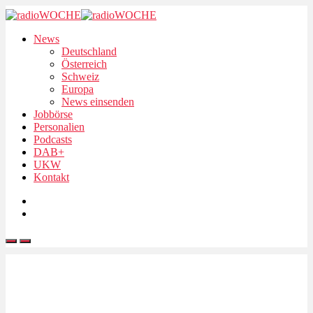
News
Deutschland
Österreich
Schweiz
Europa
News einsenden
Jobbörse
Personalien
Podcasts
DAB+
UKW
Kontakt