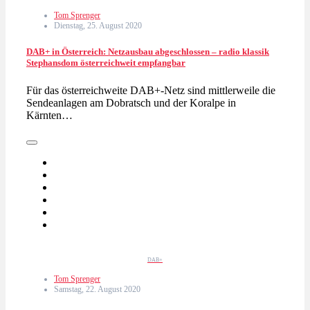
Tom Sprenger
Dienstag, 25. August 2020
DAB+ in Österreich: Netzausbau abgeschlossen – radio klassik
Stephansdom österreichweit empfangbar
Für das österreichweite DAB+-Netz sind mittlerweile die
Sendeanlagen am Dobratsch und der Koralpe in
Kärnten…
DAB+
Tom Sprenger
Samstag, 22. August 2020