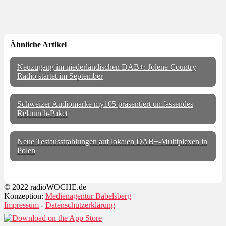
Ähnliche Artikel
Neuzugang im niederländischen DAB+: Jolene Country
Radio startet im September
Schweizer Audiomarke my105 präsentiert umfassendes
Relaunch-Paket
Neue Testausstrahlungen auf lokalen DAB+-Multiplexen in
Polen
© 2022 radioWOCHE.de
Konzeption:
Medienagentur Babelsberg
Impressum
-
Datenschutzerklärung