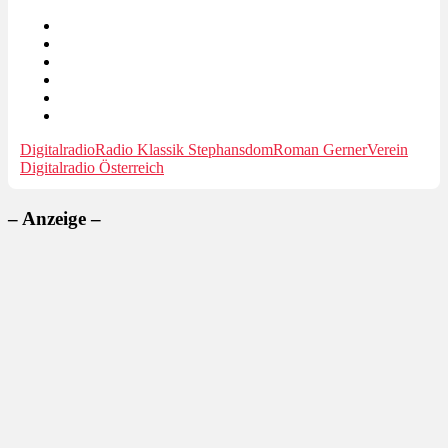
Digitalradio
Radio Klassik Stephansdom
Roman Gerner
Verein
Digitalradio Österreich
– Anzeige –