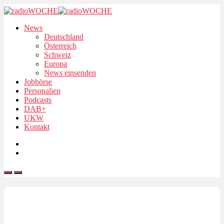
News
Deutschland
Österreich
Schweiz
Europa
News einsenden
Jobbörse
Personalien
Podcasts
DAB+
UKW
Kontakt