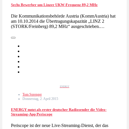
Sechs Bewerber um Linzer UKW-Frequenz 89,2 MHz
Die Kommunikationsbehörde Austria (KommAustria) hat
am 10.10.2014 die Übertragungskapazität „LINZ 2
(STORK/Freinberg) 89,2 MHz“ ausgeschrieben.…
ENERGY
Tom Sprenger
Donnerstag, 2. April 2015
ENERGY nutzt als erster deutscher Radiosender die Video-
Streaming-App Periscope
Periscope ist der neue Live-Streaming-Dienst, der das