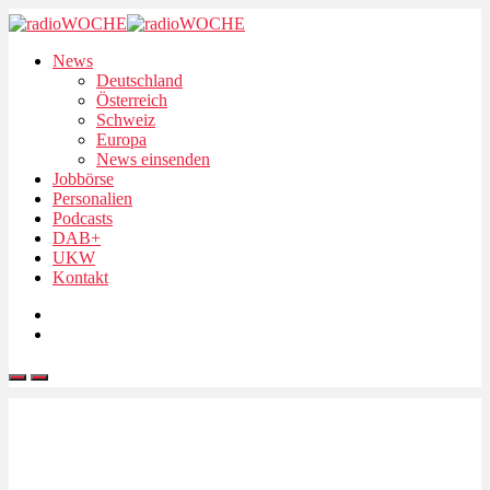
News
Deutschland
Österreich
Schweiz
Europa
News einsenden
Jobbörse
Personalien
Podcasts
DAB+
UKW
Kontakt