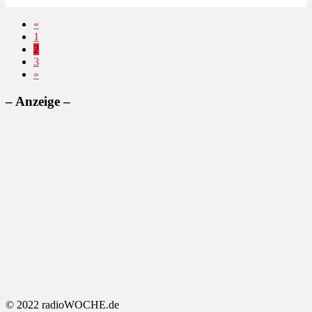
«
1
2
3
»
– Anzeige –
© 2022 radioWOCHE.de