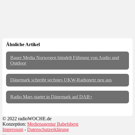
Ähnliche Artikel
Bauer Media Norwegen bündelt Führung von Audio und
Outdoor
Dänemark schreibt sechstes UKW-Radionetz neu aus
Radio Mars startet in Dänemark auf DAB+
© 2022 radioWOCHE.de
Konzeption:
Medienagentur Babelsberg
Impressum
-
Datenschutzerklärung