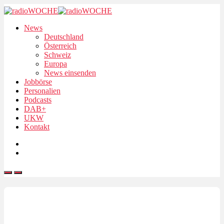
News
Deutschland
Österreich
Schweiz
Europa
News einsenden
Jobbörse
Personalien
Podcasts
DAB+
UKW
Kontakt