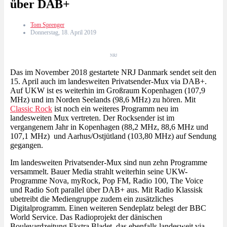
über DAB+
Tom Sprenger
Donnerstag, 18. April 2019
NRJ
Das im November 2018 gestartete NRJ Danmark sendet seit den
15. April auch im landesweiten Privatsender-Mux via DAB+.
Auf UKW ist es weiterhin im Großraum Kopenhagen (107,9
MHz) und im Norden Seelands (98,6 MHz) zu hören. Mit
Classic Rock
ist noch ein weiteres Programm neu im
landesweiten Mux vertreten. Der Rocksender ist im
vergangenem Jahr in Kopenhagen (88,2 MHz, 88,6 MHz und
107,1 MHz) und Aarhus/Ostjütland (103,80 MHz) auf Sendung
gegangen.
Im landesweiten Privatsender-Mux sind nun zehn Programme
versammelt. Bauer Media strahlt weiterhin seine UKW-
Programme Nova, myRock, Pop FM, Radio 100, The Voice
und Radio Soft parallel über DAB+ aus. Mit Radio Klassisk
ubetreibt die Mediengruppe zudem ein zusätzliches
Digitalprogramm. Einen weiteren Sendeplatz belegt der BBC
World Service. Das Radioprojekt der dänischen
Boulevardzeitung Ekstra Bladet, das ebenfalls landesweit via