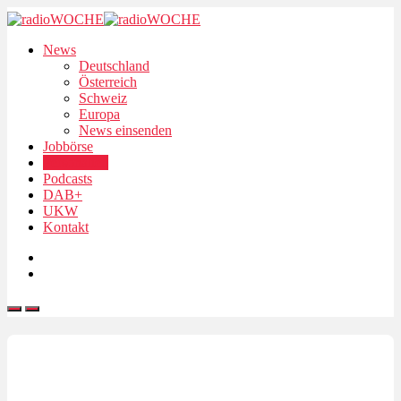
News
Deutschland
Österreich
Schweiz
Europa
News einsenden
Jobbörse
Personalien
Podcasts
DAB+
UKW
Kontakt