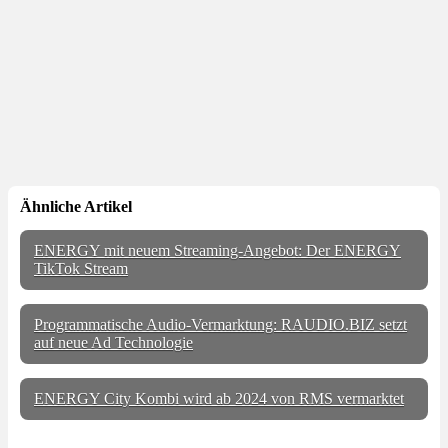
Ähnliche Artikel
ENERGY mit neuem Streaming-Angebot: Der ENERGY
TikTok Stream
Programmatische Audio-Vermarktung: RAUDIO.BIZ setzt
auf neue Ad Technologie
ENERGY City Kombi wird ab 2024 von RMS vermarktet