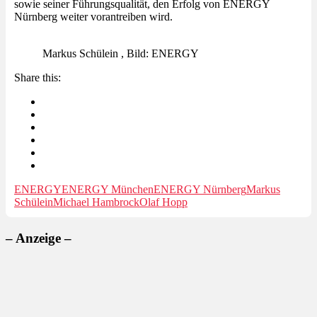
sowie seiner Führungsqualität, den Erfolg von ENERGY
Nürnberg weiter vorantreiben wird.
Markus Schülein , Bild: ENERGY
Share this:
ENERGY
ENERGY München
ENERGY Nürnberg
Markus
Schülein
Michael Hambrock
Olaf Hopp
– Anzeige –