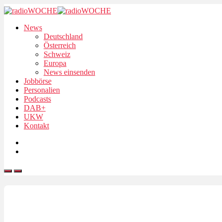
News
Deutschland
Österreich
Schweiz
Europa
News einsenden
Jobbörse
Personalien
Podcasts
DAB+
UKW
Kontakt