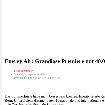
Energy Air: Grandiose Premiere mit 40.
Stephan Munder
Sonntag, 7. September 2014
Pressemitteilung von ENERGY Schweiz
Das Sommerfinale hätte nicht besser sein können: Energy feierte g
Bern. Unter freiem Himmel traten 15 nationale und internationale
kein Zuschauer im Stade de Suisse sitzen.