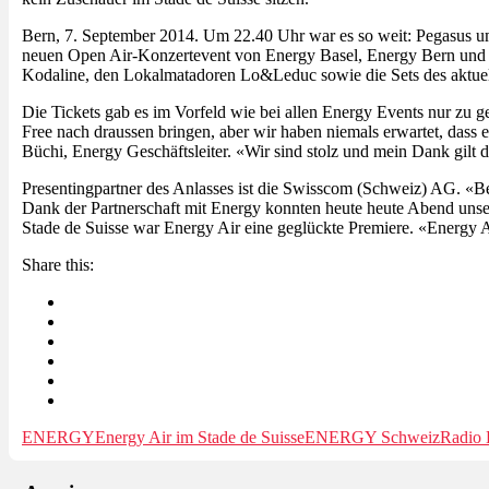
Bern, 7. September 2014. Um 22.40 Uhr war es so weit: Pegasus u
neuen Open Air-Konzertevent von Energy Basel, Energy Bern und E
Kodaline, den Lokalmatadoren Lo&Leduc sowie die Sets des aktue
Die Tickets gab es im Vorfeld wie bei allen Energy Events nur zu 
Free nach draussen bringen, aber wir haben niemals erwartet, dass 
Büchi, Energy Geschäftsleiter. «Wir sind stolz und mein Dank gilt
Presentingpartner des Anlasses ist die Swisscom (Schweiz) AG. «Be
Dank der Partnerschaft mit Energy konnten heute heute Abend uns
Stade de Suisse war Energy Air eine geglückte Premiere. «Energy Ai
Share this:
ENERGY
Energy Air im Stade de Suisse
ENERGY Schweiz
Radi