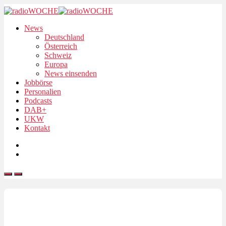
News
Deutschland
Österreich
Schweiz
Europa
News einsenden
Jobbörse
Personalien
Podcasts
DAB+
UKW
Kontakt