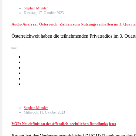
Stephan Munder
Dienstag, 17. Oktober 2023
Audio Analyzer Österreich: Zahlen zum Nutzungsverhalten im 3. Quarta
Österreichweit haben die teilnehmenden Privatradios im 3. Quar
Stephan Munder
Mittwoch, 11. Oktober 2023
VÖP: Neudefinition des öffentlich-rechtlichen Rundfunks jetzt
Erneut hat der Verfassungsgerichtshof (VfGH) Regelungen des 