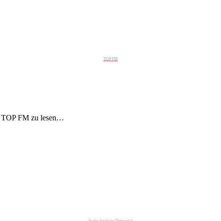
TOP FM
on TOP FM zu lesen…
Audio Analyzer Österreich