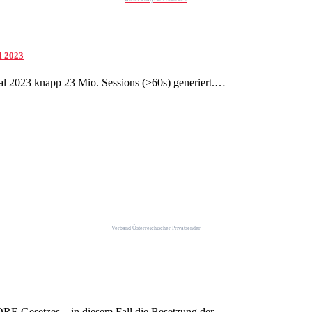
l 2023
tal 2023 knapp 23 Mio. Sessions (>60s) generiert.…
Verband Österreichischer Privatsender
ORF-Gesetzes – in diesem Fall die Besetzung der…