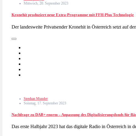
Mittwoch, 20. September 2023
Kronehit produziert neue Extra-Programme mit FFH-Plus Technologie
Der landesweite Privatsender Kronehit in Österreich setzt auf d
Stephan Munder
Sonntag, 17. September 2023
Nachfrage zu DAB+ enorm – Anpassung des Digitalisierungsfonds für fl
Das erste Halbjahr 2023 hat das digitale Radio in Österreich in