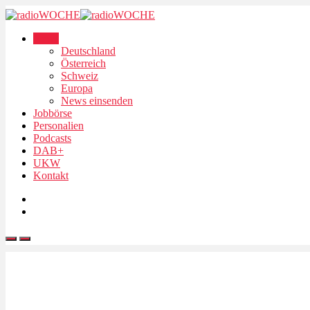
News
Deutschland
Österreich
Schweiz
Europa
News einsenden
Jobbörse
Personalien
Podcasts
DAB+
UKW
Kontakt