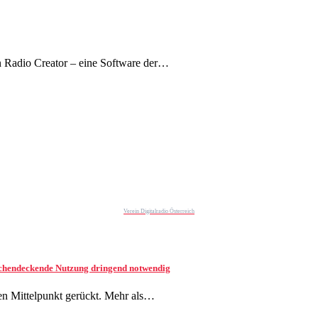
en Radio Creator – eine Software der…
Verein Digitalradio Österreich
ächendeckende Nutzung dringend notwendig
 den Mittelpunkt gerückt. Mehr als…