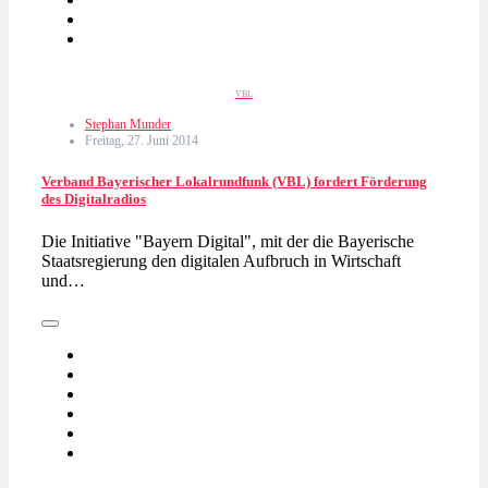
VBL
Stephan Munder
Freitag, 27. Juni 2014
Verband Bayerischer Lokalrundfunk (VBL) fordert Förderung
des Digitalradios
Die Initiative "Bayern Digital", mit der die Bayerische
Staatsregierung den digitalen Aufbruch in Wirtschaft
und…