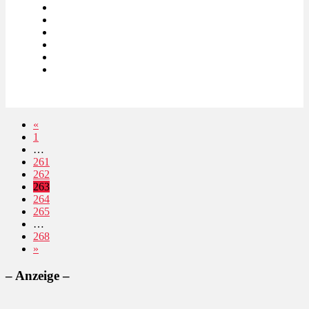
«
1
…
261
262
263
264
265
…
268
»
– Anzeige –