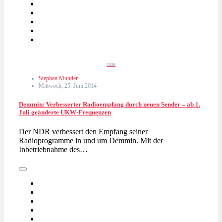
NDR
Stephan Munder
Mittwoch, 25. Juni 2014
Demmin: Verbesserter Radioempfang durch neuen Sender – ab 1.
Juli geänderte UKW-Frequenzen
Der NDR verbessert den Empfang seiner
Radioprogramme in und um Demmin. Mit der
Inbetriebnahme des…