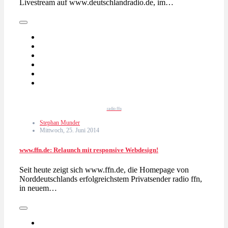
Livestream auf www.deutschlandradio.de, im…
radio ffn
Stephan Munder
Mittwoch, 25. Juni 2014
www.ffn.de: Relaunch mit responsive Webdesign!
Seit heute zeigt sich www.ffn.de, die Homepage von
Norddeutschlands erfolgreichstem Privatsender radio ffn,
in neuem…