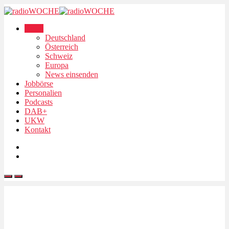
News
Deutschland
Österreich
Schweiz
Europa
News einsenden
Jobbörse
Personalien
Podcasts
DAB+
UKW
Kontakt