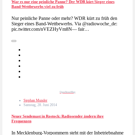
War es nur eine peinliche Panne? Der WDR kürt Sieger eines
Band-Wettbewerbs viel zu früh
Nur peinliche Panne oder mehr? WDR kürt zu früh den
Sieger eines Band-Wettbewerbs. Via @radiowoche_de:
pic.twitter.com/nVEZHyVm8N— fair…
OpenStreetMap
Stephan Munder
Samstag, 28. Juni 2014
Neuer Sendemast in Rostock: Radiosender ändern ihre
Frequenzen
In Mecklenburg-Vorpommern steht mit der Inbetriebnahme