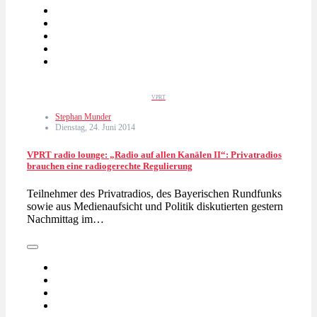
VPRT
Stephan Munder
Dienstag, 24. Juni 2014
VPRT radio lounge: „Radio auf allen Kanälen II“: Privatradios
brauchen eine radiogerechte Regulierung
Teilnehmer des Privatradios, des Bayerischen Rundfunks
sowie aus Medienaufsicht und Politik diskutierten gestern
Nachmittag im…