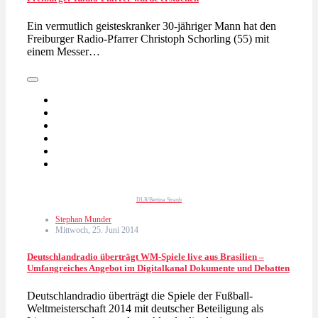
Ein vermutlich geisteskranker 30-jähriger Mann hat den
Freiburger Radio-Pfarrer Christoph Schorling (55) mit
einem Messer…
DLR/Bettina Straub
Stephan Munder
Mittwoch, 25. Juni 2014
Deutschlandradio überträgt WM-Spiele live aus Brasilien –
Umfangreiches Angebot im Digitalkanal Dokumente und Debatten
Deutschlandradio überträgt die Spiele der Fußball-
Weltmeisterschaft 2014 mit deutscher Beteiligung als