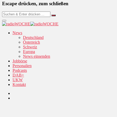
Escape drücken, zum schließen
News
Deutschland
Österreich
Schweiz
Europa
News einsenden
Jobbörse
Personalien
Podcasts
DAB+
UKW
Kontakt