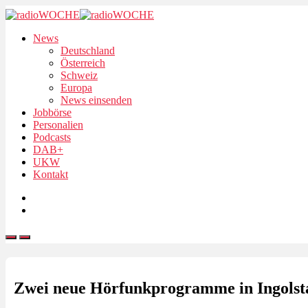
News
Deutschland
Österreich
Schweiz
Europa
News einsenden
Jobbörse
Personalien
Podcasts
DAB+
UKW
Kontakt
Zwei neue Hörfunkprogramme in Ingolst