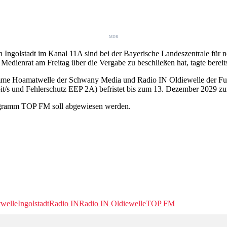
MDR
 Ingolstadt im Kanal 11A sind bei der Bayerische Landeszentrale fü
edienrat am Freitag über die Vergabe zu beschließen hat, tagte bere
amme Hoamatwelle der Schwany Media und Radio IN Oldiewelle der 
bit/s und Fehlerschutz EEP 2A) befristet bis zum 13. Dezember 2029 zu
ogramm TOP FM soll abgewiesen werden.
welle
Ingolstadt
Radio IN
Radio IN Oldiewelle
TOP FM