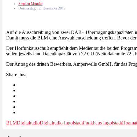
Stephan Munder
Donnerstag, 12. Dezember 2019
Auf die Ausschreibung von zwei DAB+ Übertragungskapazitäten in
Damit muss die BLM eine Auswahlentscheidung treffen. Bevor der M
Der Hörfunkausschuß empfiehlt dem Medienrat die beiden Progr
sollen jeweils eine Datenkapazität von 72 CU (Nettodatenrate 72 k
Der Antrag des dritten Bewerbers, Amperwelle GmbH, für das Pr
Share this:
BLM
Digitalradio
Digitalradio Ingolstadt
Funkhaus Ingolstadt
Hoamat