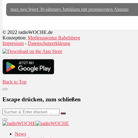
max neo feiert 30-jähriges Jubiläum mit prominenten Alumni
© 2022 radioWOCHE.de
Konzeption:
Medienagentur Babelsberg
Impressum
-
Datenschutzerklärung
Back to Top
Escape drücken, zum schließen
News