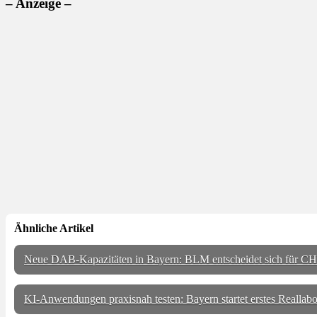
– Anzeige –
Ähnliche Artikel
Neue DAB-Kapazitäten in Bayern: BLM entscheidet sich f
KI-Anwendungen praxisnah testen: Bayern startet erstes Reallab