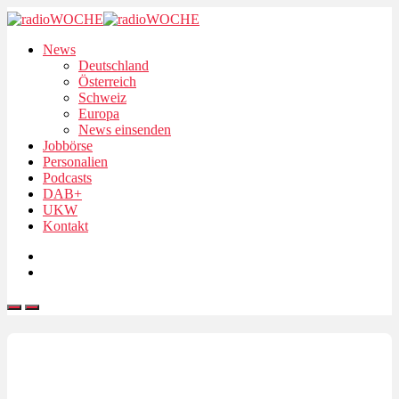
News
Deutschland
Österreich
Schweiz
Europa
News einsenden
Jobbörse
Personalien
Podcasts
DAB+
UKW
Kontakt