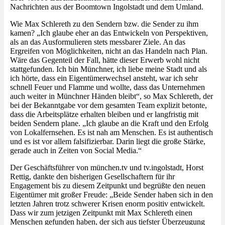
Nachrichten aus der Boomtown Ingolstadt und dem Umland.
Wie Max Schlereth zu den Sendern bzw. die Sender zu ihm
kamen? „Ich glaube eher an das Entwickeln von Perspektiven,
als an das Ausformulieren stets messbarer Ziele. An das
Ergreifen von Möglichkeiten, nicht an das Handeln nach Plan.
Wäre das Gegenteil der Fall, hätte dieser Erwerb wohl nicht
stattgefunden. Ich bin Münchner, ich liebe meine Stadt und als
ich hörte, dass ein Eigentümerwechsel ansteht, war ich sehr
schnell Feuer und Flamme und wollte, dass das Unternehmen
auch weiter in Münchner Händen bleibt“, so Max Schlereth, der
bei der Bekanntgabe vor dem gesamten Team explizit betonte,
dass die Arbeitsplätze erhalten bleiben und er langfristig mit
beiden Sendern plane. „Ich glaube an die Kraft und den Erfolg
von Lokalfernsehen. Es ist nah am Menschen. Es ist authentisch
und es ist vor allem falsifizierbar. Darin liegt die große Stärke,
gerade auch in Zeiten von Social Media.“
Der Geschäftsführer von münchen.tv und tv.ingolstadt, Horst
Rettig, dankte den bisherigen Gesellschaftern für ihr
Engagement bis zu diesem Zeitpunkt und begrüßte den neuen
Eigentümer mit großer Freude: „Beide Sender haben sich in den
letzten Jahren trotz schwerer Krisen enorm positiv entwickelt.
Dass wir zum jetzigen Zeitpunkt mit Max Schlereth einen
Menschen gefunden haben, der sich aus tiefster Überzeugung