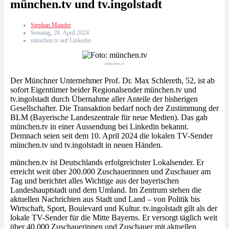
münchen.tv und tv.ingolstadt
Stephan Munder
Sonntag, 28. April 2024
münchen.tv auf Linkedin
münchen.tv
Der Münchner Unternehmer Prof. Dr. Max Schlereth, 52, ist ab
sofort Eigentümer beider Regionalsender münchen.tv und
tv.ingolstadt durch Übernahme aller Anteile der bisherigen
Gesellschafter. Die Transaktion bedarf noch der Zustimmung der
BLM (Bayerische Landeszentrale für neue Medien). Das gab
münchen.tv in einer Aussendung bei Linkedin bekannt.
Demnach seien seit dem 10. April 2024 die lokalen TV-Sender
münchen.tv und tv.ingolstadt in neuen Händen.
münchen.tv ist Deutschlands erfolgreichster Lokalsender. Er
erreicht weit über 200.000 Zuschauerinnen und Zuschauer am
Tag und berichtet alles Wichtige aus der bayerischen
Landeshauptstadt und dem Umland. Im Zentrum stehen die
aktuellen Nachrichten aus Stadt und Land – von Politik bis
Wirtschaft, Sport, Boulevard und Kultur. tv.ingolstadt gilt als der
lokale TV-Sender für die Mitte Bayerns. Er versorgt täglich weit
über 40.000 Zuschauerinnen und Zuschauer mit aktuellen