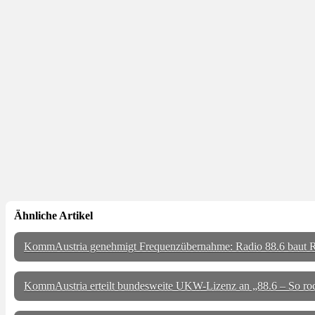
Ähnliche Artikel
KommAustria genehmigt Frequenzübernahme: Radio 88.6 baut Re
KommAustria erteilt bundesweite UKW-Lizenz an „88.6 – So ro