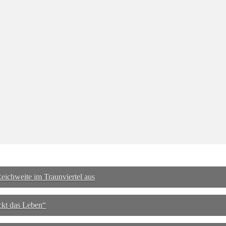
ichweite im Traunviertel aus
ckt das Leben“