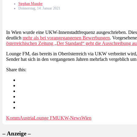
Stephan Munder
Donnerstag, 14. Januar 2021
In Wien wurde eine UKW-Innenstadtfrequenz ausgeschrieben. Die
deutlich
mehr als bei vorangegangenen Bewerbungen
. Vorgesehene
österreichischen Zeitung „Der Standard“ geht die Ausschreibung a
Lounge FM, das bereits in Oberösterreich via UKW verbreitet wird,
Sender hat sich in den vergangenen Jahren mehrfach vergeblich um
Share this:
KommAustria
Lounge FM
UKW-News
Wien
– Anzeige –