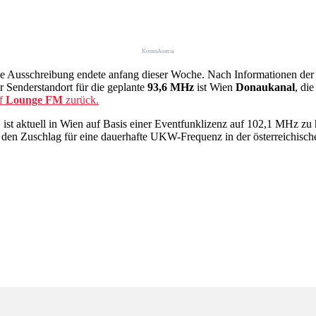
KommAustria
se Ausschreibung endete anfang dieser Woche. Nach Informationen d
r Senderstandort für die geplante
93,6 MHz
ist Wien
Donaukanal
, di
uf
Lounge FM
zurück.
 ist aktuell in Wien auf Basis einer Eventfunklizenz auf 102,1 MHz z
 den Zuschlag für eine dauerhafte UKW-Frequenz in der österreichisc