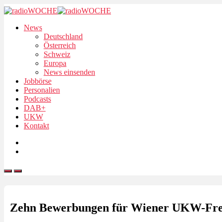
News
Deutschland
Österreich
Schweiz
Europa
News einsenden
Jobbörse
Personalien
Podcasts
DAB+
UKW
Kontakt
Zehn Bewerbungen für Wiener UKW-Fre