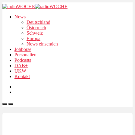
News
Deutschland
Österreich
Schweiz
Europa
News einsenden
Jobbörse
Personalien
Podcasts
DAB+
UKW
Kontakt