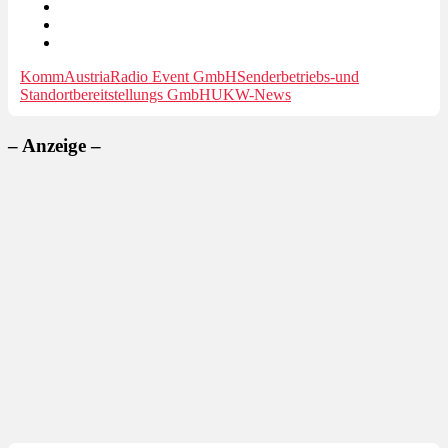
KommAustria
Radio Event GmbH
Senderbetriebs-und
Standortbereitstellungs GmbH
UKW-News
– Anzeige –