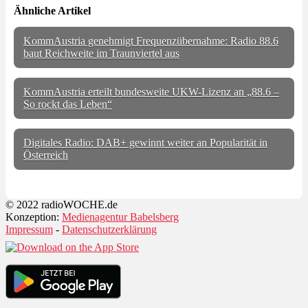
Ähnliche Artikel
KommAustria genehmigt Frequenzübernahme: Radio 88.6
baut Reichweite im Traunviertel aus
KommAustria erteilt bundesweite UKW-Lizenz an „88.6 –
So rockt das Leben“
Digitales Radio: DAB+ gewinnt weiter an Popularität in
Österreich
© 2022 radioWOCHE.de
Konzeption:
Medienagentur Babelsberg
Impressum
-
Datenschutzerklärung