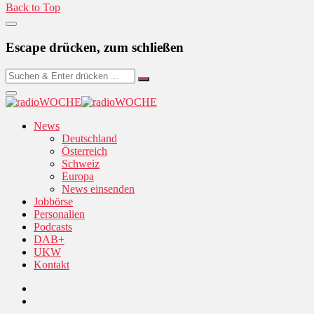
Back to Top
Escape drücken, zum schließen
News
Deutschland
Österreich
Schweiz
Europa
News einsenden
Jobbörse
Personalien
Podcasts
DAB+
UKW
Kontakt