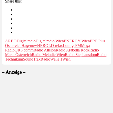
Share this:
ARBÖ
Digitalradio
Digitalradio Wien
ENERGY Wien
ERF Plus
Österreich
Hagenow
HEROLD relax
LoungeFM
Mega
Radio
ORS comm
Radio Allelon
Radio Arabella Rock
Radio
Maria Österreich
Radio Melodie Wien
Radio Stephansdom
Radio
Technikum
SoundTraxRadio
Welle 1
Wien
– Anzeige –