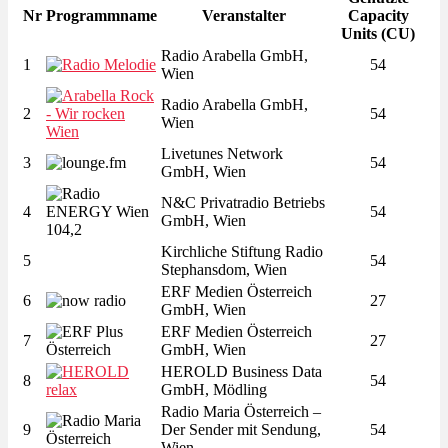
Nr
Programmname
Veranstalter
Capacity
Units (CU)
Radio Arabella GmbH,
1
54
Wien
Radio Arabella GmbH,
2
54
Wien
Livetunes Network
3
54
GmbH, Wien
N&C Privatradio Betriebs
4
54
GmbH, Wien
Kirchliche Stiftung Radio
5
54
Stephansdom, Wien
ERF Medien Österreich
6
27
GmbH, Wien
ERF Medien Österreich
7
27
GmbH, Wien
HEROLD Business Data
8
54
GmbH, Mödling
Radio Maria Österreich –
9
Der Sender mit Sendung,
54
Wien