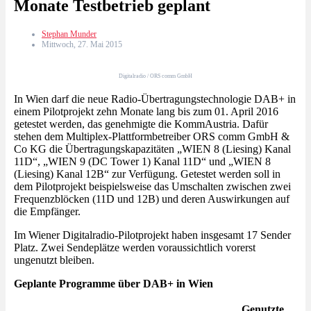
Monate Testbetrieb geplant
Stephan Munder
Mittwoch, 27. Mai 2015
Digitalradio / ORS comm GmbH
In Wien darf die neue Radio-Übertragungstechnologie DAB+ in
einem Pilotprojekt zehn Monate lang bis zum 01. April 2016
getestet werden, das genehmigte die KommAustria. Dafür
stehen dem Multiplex-Plattformbetreiber ORS comm GmbH &
Co KG die Übertragungskapazitäten „WIEN 8 (Liesing) Kanal
11D“, „WIEN 9 (DC Tower 1) Kanal 11D“ und „WIEN 8
(Liesing) Kanal 12B“ zur Verfügung. Getestet werden soll in
dem Pilotprojekt beispielsweise das Umschalten zwischen zwei
Frequenzblöcken (11D und 12B) und deren Auswirkungen auf
die Empfänger.
Im Wiener Digitalradio-Pilotprojekt haben insgesamt 17 Sender
Platz. Zwei Sendeplätze werden voraussichtlich vorerst
ungenutzt bleiben.
Geplante Programme über DAB+ in Wien
Genutzte