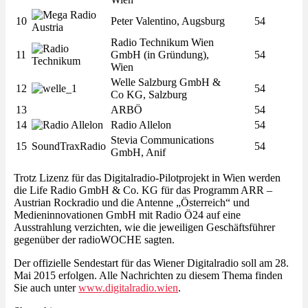
10
Peter Valentino, Augsburg
54
Radio Technikum Wien
11
GmbH (in Gründung),
54
Wien
Welle Salzburg GmbH &
12
54
Co KG, Salzburg
13
ARBÖ
54
14
Radio Allelon
54
Stevia Communications
15
SoundTraxRadio
54
GmbH, Anif
Trotz Lizenz für das Digitalradio-Pilotprojekt in Wien werden
die Life Radio GmbH & Co. KG für das Programm ARR –
Austrian Rockradio und die Antenne „Österreich“ und
Medieninnovationen GmbH mit Radio Ö24 auf eine
Ausstrahlung verzichten, wie die jeweiligen Geschäftsführer
gegenüber der radioWOCHE sagten.
Der offizielle Sendestart für das Wiener Digitalradio soll am 28.
Mai 2015 erfolgen. Alle Nachrichten zu diesem Thema finden
Sie auch unter
www.digitalradio.wien
.