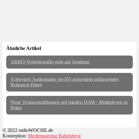
Ähnliche Artikel
ARBÖ-Verkehrsradio geht auf Sendung
Schweizer Audiomarke my105 präsentiert umfassendes
Relaunch-Paket
Neue Testausstrahlungen auf lokalen DAB+-Multiplexen in
Polen
© 2022 radioWOCHE.de
Konzeption:
Medienagentur Babelsberg