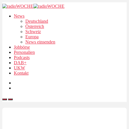
News
Deutschland
Österreich
Schweiz
Europa
News einsenden
Jobbörse
Personalien
Podcasts
DAB+
UKW
Kontakt