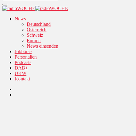
News
Deutschland
Österreich
Schweiz
Europa
News einsenden
Jobbörse
Personalien
Podcasts
DAB+
UKW
Kontakt