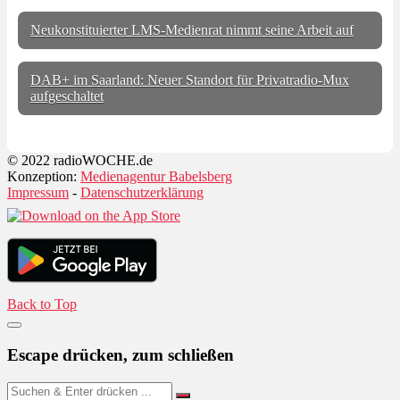
Neukonstituierter LMS-Medienrat nimmt seine Arbeit auf
DAB+ im Saarland: Neuer Standort für Privatradio-Mux
aufgeschaltet
© 2022 radioWOCHE.de
Konzeption:
Medienagentur Babelsberg
Impressum
-
Datenschutzerklärung
Back to Top
Escape drücken, zum schließen