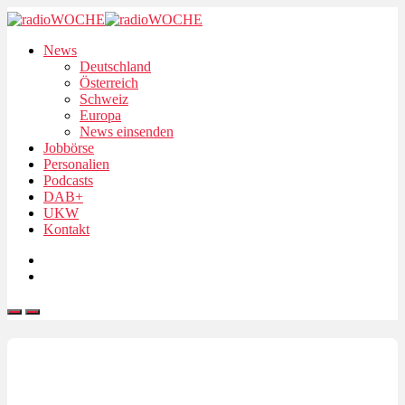
News
Deutschland
Österreich
Schweiz
Europa
News einsenden
Jobbörse
Personalien
Podcasts
DAB+
UKW
Kontakt