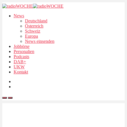
News
Deutschland
Österreich
Schweiz
Europa
News einsenden
Jobbörse
Personalien
Podcasts
DAB+
UKW
Kontakt