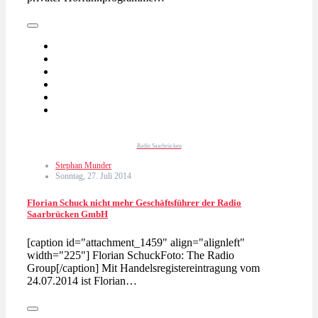
Radio Saarbrücken
Stephan Munder
Sonntag, 27. Juli 2014
Florian Schuck nicht mehr Geschäftsführer der Radio
Saarbrücken GmbH
[caption id="attachment_1459" align="alignleft"
width="225"] Florian SchuckFoto: The Radio
Group[/caption] Mit Handelsregistereintragung vom
24.07.2014 ist Florian…