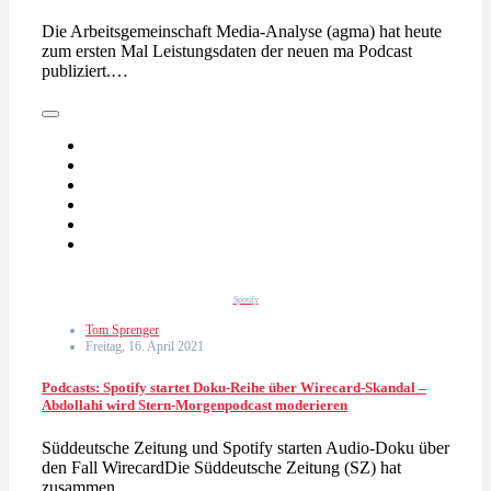
Die Arbeitsgemeinschaft Media-Analyse (agma) hat heute
zum ersten Mal Leistungsdaten der neuen ma Podcast
publiziert.…
Spotify
Tom Sprenger
Freitag, 16. April 2021
Podcasts: Spotify startet Doku-Reihe über Wirecard-Skandal –
Abdollahi wird Stern-Morgenpodcast moderieren
Süddeutsche Zeitung und Spotify starten Audio-Doku über
den Fall WirecardDie Süddeutsche Zeitung (SZ) hat
zusammen…