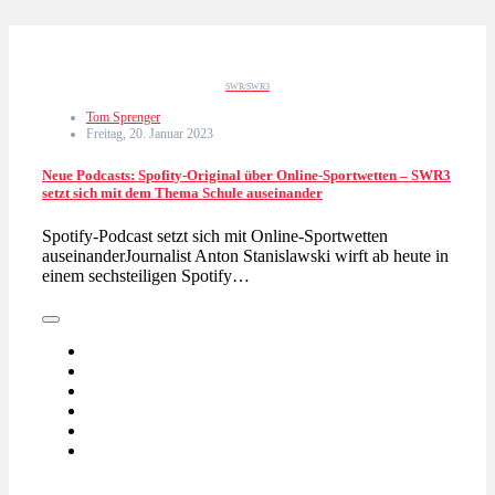
SWR/SWR3
Tom Sprenger
Freitag, 20. Januar 2023
Neue Podcasts: Spofity-Original über Online-Sportwetten – SWR3
setzt sich mit dem Thema Schule auseinander
Spotify-Podcast setzt sich mit Online-Sportwetten
auseinanderJournalist Anton Stanislawski wirft ab heute in
einem sechsteiligen Spotify…