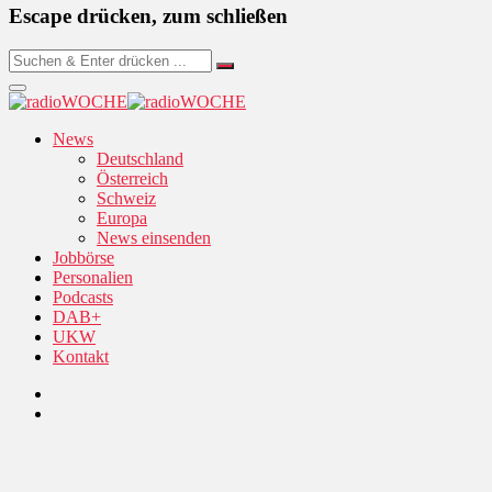
Escape drücken, zum schließen
News
Deutschland
Österreich
Schweiz
Europa
News einsenden
Jobbörse
Personalien
Podcasts
DAB+
UKW
Kontakt