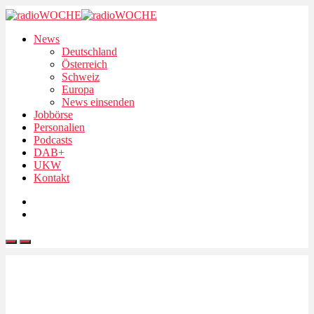
News
Deutschland
Österreich
Schweiz
Europa
News einsenden
Jobbörse
Personalien
Podcasts
DAB+
UKW
Kontakt