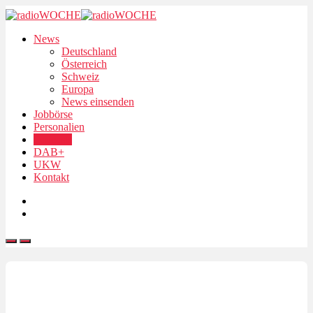
News
Deutschland
Österreich
Schweiz
Europa
News einsenden
Jobbörse
Personalien
Podcasts
DAB+
UKW
Kontakt