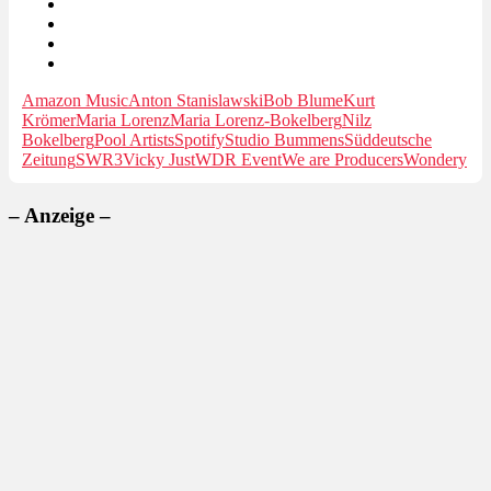
Amazon Music
Anton Stanislawski
Bob Blume
Kurt
Krömer
Maria Lorenz
Maria Lorenz-Bokelberg
Nilz
Bokelberg
Pool Artists
Spotify
Studio Bummens
Süddeutsche
Zeitung
SWR3
Vicky Just
WDR Event
We are Producers
Wondery
– Anzeige –