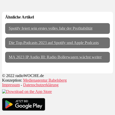
Ähnliche Artikel
Spotify feiert sein erstes volles Jahr der Profitabilität
Die Top-Podcasts 2023 auf Spotify und Apple Podcasts
MA 2023 IP Audio III: Radio Bollerwagen wächst weiter
© 2022 radioWOCHE.de
Konzeption:
Medienagentur Babelsberg
Impressum
-
Datenschutzerklärung