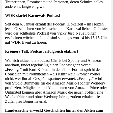
Trainerinnen, Prominente und Personen, deren Schulzeit alles
andere als langweilig war.
WDR startet Karnevals-Podcast
Seit dem 6. Januar erzählt der Podcast „Lokalzeit – im Herzen
jeck“ Geschichten von Menschen, die Karneval lieben. Gehostet
wird der achtteilige Podcast von Vicky Just. Neue Folgen
erscheinen wöchentlich und sind sonntags von 14 bis 15.15 Uhr
auf WDR Event zu hören.
Krömers
Talk-Podcast
erfolgreich etabliert
Wer sich aktuell die Podcast-Charts bei Spotify und Amazon
anschaut, findet regelmäßig einen Podcast ganz vorne:
„Feelings“ mit Kurt Krömer. In dem Talk-Format spricht der
Comedian mit Prominenten – als Kniff weiß Krömer vorher
nicht, wer ihn als Gesprächspartner erwartet. „Feelings“ wird
von Studio Bummens für die Amazon Music-Tochter Wondery
produziert. Mitglieder und Abonnenten von Amazon Prime oder
Unlimited können über Amazon Music die neuen Folgen eine
Woche früher und ohne Werbung hören, zudem erhalten sie
Zugang zu Bonusmaterial.
Landesarchiv erweckt Geschichten hinter den Akten
zum