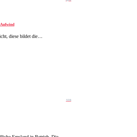
 Aufwind
cht, diese bildet die…
NDR
liche Emsland in Betrieb. Die…