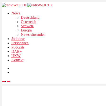
News
Deutschland
Österreich
Schweiz
Europa
News einsenden
Jobbörse
Personalien
Podcasts
DAB+
UKW
Kontakt