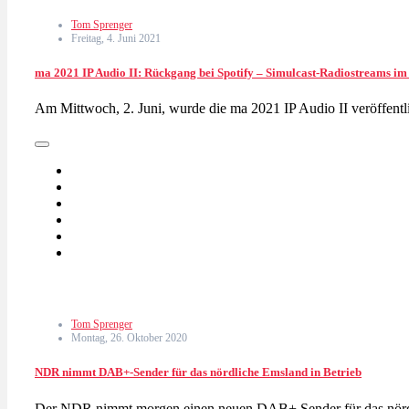
Tom Sprenger
Freitag, 4. Juni 2021
ma 2021 IP Audio II: Rückgang bei Spotify – Simulcast-Radiostreams im
Am Mittwoch, 2. Juni, wurde die ma 2021 IP Audio II veröffentli
Tom Sprenger
Montag, 26. Oktober 2020
NDR nimmt DAB+-Sender für das nördliche Emsland in Betrieb
Der NDR nimmt morgen einen neuen DAB+ Sender für das nörd