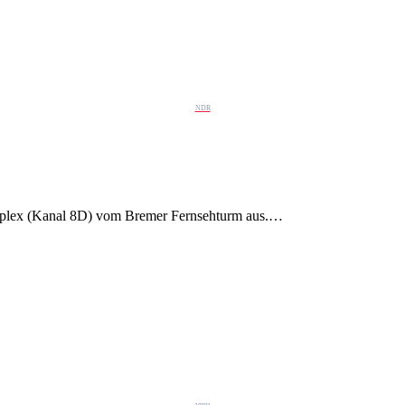
NDR
tiplex (Kanal 8D) vom Bremer Fernsehturm aus.…
agma