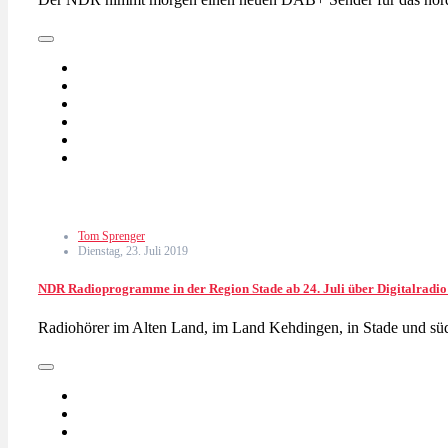
Tom Sprenger
Dienstag, 23. Juli 2019
NDR Radioprogramme in der Region Stade ab 24. Juli über Digitalrad
Radiohörer im Alten Land, im Land Kehdingen, in Stade und