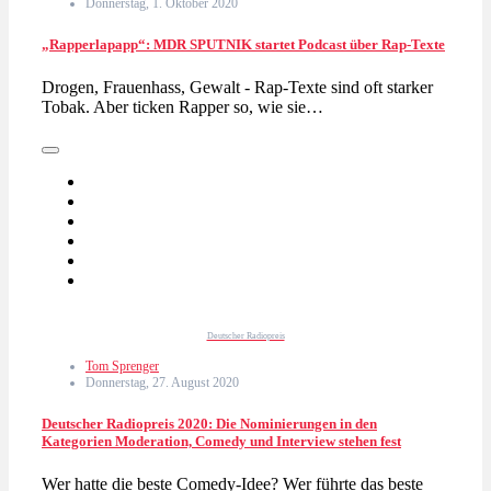
Donnerstag, 1. Oktober 2020
„Rapperlapapp“: MDR SPUTNIK startet Podcast über Rap-Texte
Drogen, Frauenhass, Gewalt - Rap-Texte sind oft starker
Tobak. Aber ticken Rapper so, wie sie…
Deutscher Radiopreis
Tom Sprenger
Donnerstag, 27. August 2020
Deutscher Radiopreis 2020: Die Nominierungen in den
Kategorien Moderation, Comedy und Interview stehen fest
Wer hatte die beste Comedy-Idee? Wer führte das beste