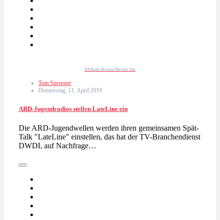
HR/Radio Bremen/Michael Ihle
Tom Sprenger
Donnerstag, 11. April 2019
ARD-Jugendradios stellen LateLine ein
Die ARD-Jugendwellen werden ihren gemeinsamen Spät-
Talk "LateLine" einstellen, das hat der TV-Branchendienst
DWDL auf Nachfrage…