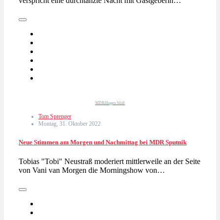
verspricht eine durchtanzte Nacht mit Gastgeberin…
MDR/Hagen Wolf
Tom Sprenger
Montag, 31. Oktober 2022
Neue Stimmen am Morgen und Nachmittag bei MDR Sputnik
Tobias "Tobi" Neustraß moderiert mittlerweile an der Seite
von Vani van Morgen die Morningshow von…