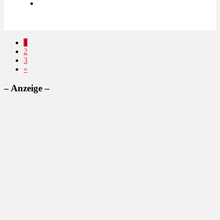
1
2
3
»
– Anzeige –