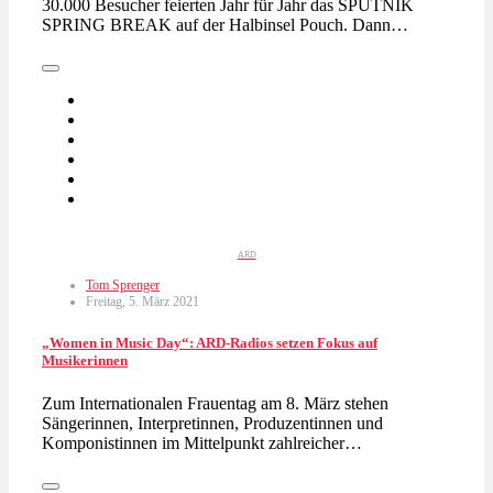
30.000 Besucher feierten Jahr für Jahr das SPUTNIK
SPRING BREAK auf der Halbinsel Pouch. Dann…
ARD
Tom Sprenger
Freitag, 5. März 2021
„Women in Music Day“: ARD-Radios setzen Fokus auf
Musikerinnen
Zum Internationalen Frauentag am 8. März stehen
Sängerinnen, Interpretinnen, Produzentinnen und
Komponistinnen im Mittelpunkt zahlreicher…