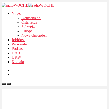
News
Deutschland
Österreich
Schweiz
Europa
News einsenden
Jobbörse
Personalien
Podcasts
DAB+
UKW
Kontakt