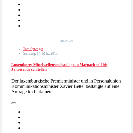
RTL RADIO
Tom Sprenger
Samstag, 14. März 2015
Luxemburg: Mittelwellensendeanlage in Marnach soll bis
Jahresende schließen
Der luxemburgische Premierminister und in Personalunion
Kommunikationsminister Xavier Bettel bestätigte auf eine
Anfrage im Parlament…