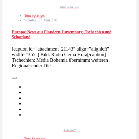
Radio Cerna Hora
Tom Sprenger
Sonntag, 17. Juni 2018
Europa: News aus Flandern, Luxemburg, Tschechien und
Schottland
[caption id="attachment_21143" align="alignleft"
width="355"] Bild: Radio Cerna Hora[/caption]
Tschechien: Media Bohemia übernimmt weiteren
Regionalsender Die…
Radio 100,7