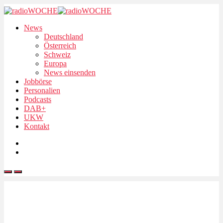
News
Deutschland
Österreich
Schweiz
Europa
News einsenden
Jobbörse
Personalien
Podcasts
DAB+
UKW
Kontakt