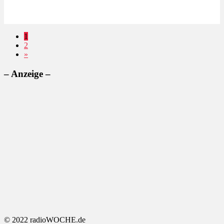
1
2
»
– Anzeige –
© 2022 radioWOCHE.de